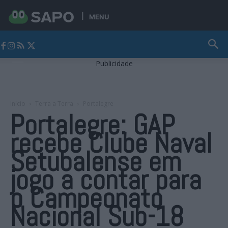
MENU
Jornal Alto Alentejo
Publicidade
Início
Terra a Terra
Portalegre
Portalegre: GAP
recebe Clube Naval
Setubalense em
jogo a contar para
o Campeonato
Nacional Sub-18