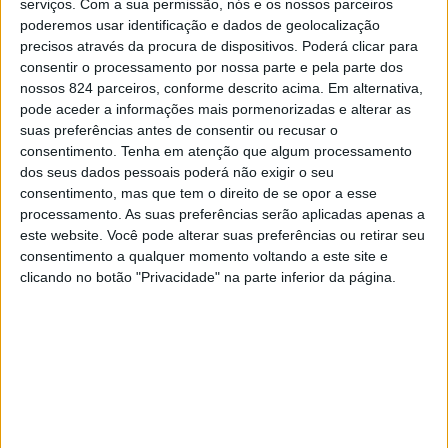
serviços.
Com a sua permissão, nós e os nossos parceiros
poderemos usar identificação e dados de geolocalização
precisos através da procura de dispositivos. Poderá clicar para
consentir o processamento por nossa parte e pela parte dos
nossos 824 parceiros, conforme descrito acima. Em alternativa,
A equipa de Sub-18 Masculinos do Ginásio Andebol de
pode aceder a informações mais pormenorizadas e alterar as
suas preferências antes de consentir ou recusar o
Portalegre (GAP), recebe no próximo sábado, dia 1, pelas
consentimento.
Tenha em atenção que algum processamento
16h, o Clube Naval Setubalense, no Pavilhão Municipal
dos seus dados pessoais poderá não exigir o seu
consentimento, mas que tem o direito de se opor a esse
de Portalegre, em jogo a contar para a Po06 –
processamento. As suas preferências serão aplicadas apenas a
este website. Você pode alterar suas preferências ou retirar seu
Campeonato Nacional Sub-18 Masculinos, 1.ª Fase –
consentimento a qualquer momento voltando a este site e
Zona 4, Série B.
clicando no botão "Privacidade" na parte inferior da página.
Depois de uma primeira volta equilibrada, em que somou
uma vitória e duas derrotas, a equipa portalegrense quer
agora começar a segunda volta da melhor forma, com um
triunfo diante do seu público. No jogo da primeira volta,