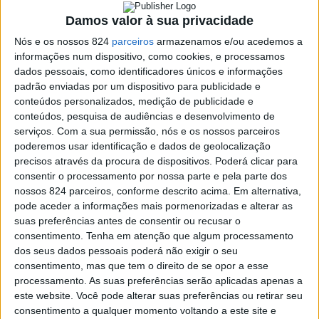
– EM 1023 – Flor da Rosa – Crato cruzamento com
Damos valor à sua privacidade
a EN 363;
Nós e os nossos 824
parceiros
armazenamos e/ou acedemos a
informações num dispositivo, como cookies, e processamos
– EM 532.1 – Cruzamento “Horta do Sampaio” com
dados pessoais, como identificadores únicos e informações
padrão enviadas por um dispositivo para publicidade e
a EN 363;
conteúdos personalizados, medição de publicidade e
conteúdos, pesquisa de audiências e desenvolvimento de
– EM 1022 – Vale de Peso – Crato;
serviços.
Com a sua permissão, nós e os nossos parceiros
poderemos usar identificação e dados de geolocalização
precisos através da procura de dispositivos. Poderá clicar para
– EM 532.1 – Cruzamento Horta do Sampaio – Monte
consentir o processamento por nossa parte e pela parte dos
nossos 824 parceiros, conforme descrito acima. Em alternativa,
da Pedra;
pode aceder a informações mais pormenorizadas e alterar as
suas preferências antes de consentir ou recusar o
consentimento.
Tenha em atenção que algum processamento
– EM 532.1 – Monte da Pedra – Crato;
dos seus dados pessoais poderá não exigir o seu
consentimento, mas que tem o direito de se opor a esse
processamento. As suas preferências serão aplicadas apenas a
– EN 244 – Junto à Fabrica de Cortiça “Amorim” –
este website. Você pode alterar suas preferências ou retirar seu
Ponte de Sor;
consentimento a qualquer momento voltando a este site e