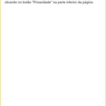
clicando no botão "Privacidade" na parte inferior da página.
– Rua Miguel Torga, Vale da Bica – Ponte de Sor;
– Rua dos Seareiros, Foros do Domingão – Ponte de Sor;
– EN2 Km 434.3, junto ao entroncamento com a Rua
dos Seareiros, Foros do Domingão – Ponte de Sor;
– EN2 Km 437.2 – Água de todo o Ano – Ponte de Sor;
– Rua Dom Pedro e Avenida 11 de julho, Tramaga –
Ponte de Sor;
– EM 1052, junto ao cemitério da Ervideira – Ponte de