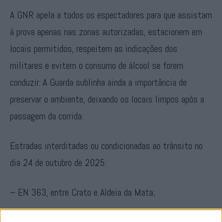
A GNR apela a todos os espectadores para que assistam
à prova apenas nas zonas autorizadas, estacionem em
locais permitidos, respeitem as indicações dos
militares e evitem o consumo de álcool se forem
conduzir. A Guarda sublinha ainda a importância de
preservar o ambiente, deixando os locais limpos após a
passagem da corrida.
Estradas interditadas ou condicionadas ao trânsito no
dia 24 de outubro de 2025:
– EN 363, entre Crato e Aldeia da Mata;