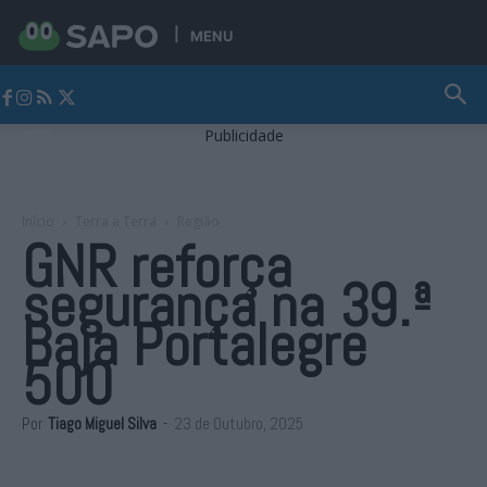
MENU
Jornal Alto Alentejo
Publicidade
Início
Terra a Terra
Região
GNR reforça
segurança na 39.ª
Baja Portalegre
500
Por
Tiago Miguel Silva
-
23 de Outubro, 2025