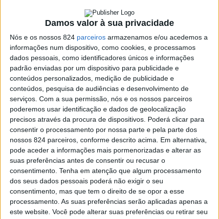
Damos valor à sua privacidade
Nós e os nossos 824
parceiros
armazenamos e/ou acedemos a
informações num dispositivo, como cookies, e processamos
dados pessoais, como identificadores únicos e informações
padrão enviadas por um dispositivo para publicidade e
conteúdos personalizados, medição de publicidade e
conteúdos, pesquisa de audiências e desenvolvimento de
serviços.
Com a sua permissão, nós e os nossos parceiros
poderemos usar identificação e dados de geolocalização
precisos através da procura de dispositivos. Poderá clicar para
consentir o processamento por nossa parte e pela parte dos
nossos 824 parceiros, conforme descrito acima. Em alternativa,
pode aceder a informações mais pormenorizadas e alterar as
António Severino, candidato pelo PS, é o novo presidente
suas preferências antes de consentir ou recusar o
consentimento.
Tenha em atenção que algum processamento
da Câmara de Gavião, tendo sido eleito com 64,71% dos
dos seus dados pessoais poderá não exigir o seu
consentimento, mas que tem o direito de se opor a esse
votos.
processamento. As suas preferências serão aplicadas apenas a
este website. Você pode alterar suas preferências ou retirar seu