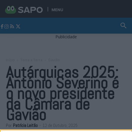
MENU
Jornal Alto Alentejo
Publicidade
Início
Terra a Terra
Gavião
Autárquicas 2025:
António Severino é
o novo presidente
da Câmara de
Gavião
Por
Patrícia Leitão
-
12 de Outubro, 2025