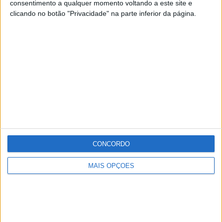
consentimento a qualquer momento voltando a este site e
O PSD ficou em segundo lugar com 16,73% dos votos.
clicando no botão "Privacidade" na parte inferior da página.
Publicidade
Publicidade
Publicidade
CONCORDO
MAIS OPÇÕES