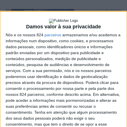
Damos valor à sua privacidade
Nós e os nossos 824
parceiros
armazenamos e/ou acedemos a
informações num dispositivo, como cookies, e processamos
dados pessoais, como identificadores únicos e informações
padrão enviadas por um dispositivo para publicidade e
conteúdos personalizados, medição de publicidade e
conteúdos, pesquisa de audiências e desenvolvimento de
serviços.
Com a sua permissão, nós e os nossos parceiros
poderemos usar identificação e dados de geolocalização
precisos através da procura de dispositivos. Poderá clicar para
consentir o processamento por nossa parte e pela parte dos
nossos 824 parceiros, conforme descrito acima. Em alternativa,
O Grupo Desportivo Arenense sagrou-se Campeão
pode aceder a informações mais pormenorizadas e alterar as
suas preferências antes de consentir ou recusar o
Distrital do Circuito de Trail Curto da Associação de
consentimento.
Tenha em atenção que algum processamento
Atletismo do Distrito de Portalegre, na época
dos seus dados pessoais poderá não exigir o seu
consentimento, mas que tem o direito de se opor a esse