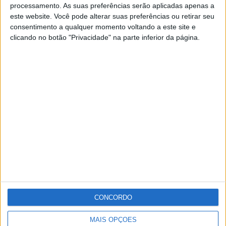
2024/2025.
processamento. As suas preferências serão aplicadas apenas a
este website. Você pode alterar suas preferências ou retirar seu
consentimento a qualquer momento voltando a este site e
Entre 11 equipas em competição, o clube de Santo
clicando no botão "Privacidade" na parte inferior da página.
António das Areias conquistou 88 pontos ao longo de
nove provas, alcançando um feito histórico para o GDA e
para todo o concelho de Marvão.
Publicidade
Publicidade
CONCORDO
Publicidade
MAIS OPÇÕES