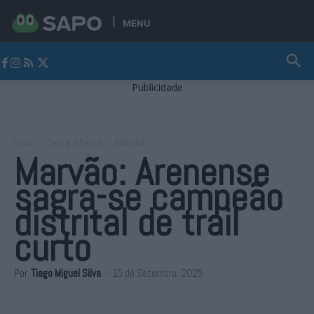
MENU
Jornal Alto Alentejo
Publicidade
Início
Terra a Terra
Marvão
Marvão: Arenense
sagra-se campeão
distrital de trail
curto
Por
Tiago Miguel Silva
-
15 de Setembro, 2025