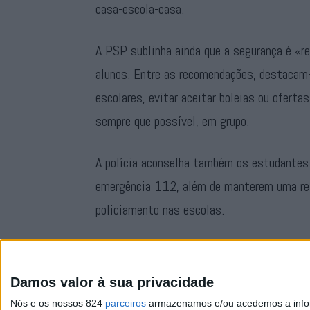
casa-escola-casa.
A PSP sublinha ainda que a segurança é «re
alunos. Entre as recomendações, destacam-
escolares, evitar aceitar boleias ou ofertas 
sempre que possível, em grupo.
A polícia aconselha também os estudantes 
emergência 112, além de manterem uma rel
policiamento nas escolas.
Com este reforço, a PSP pretende não só p
da comunidade escolar, promovendo um iníci
Damos valor à sua privacidade
Nós e os nossos 824
parceiros
armazenamos e/ou acedemos a inform