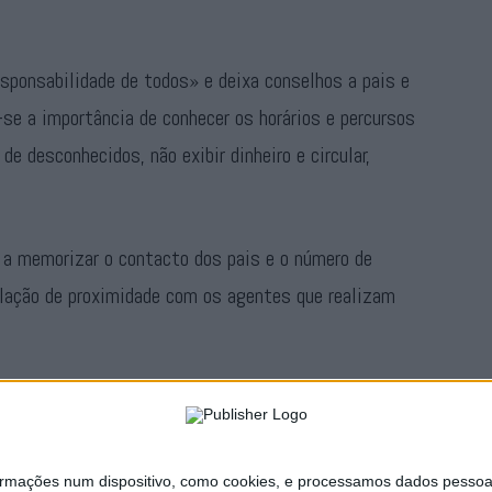
sponsabilidade de todos» e deixa conselhos a pais e
se a importância de conhecer os horários e percursos
de desconhecidos, não exibir dinheiro e circular,
a memorizar o contacto dos pais e o número de
ação de proximidade com os agentes que realizam
revenir situações de risco, mas também aproximar-se
o de ano lectivo mais seguro para todos.
ações num dispositivo, como cookies, e processamos dados pessoais,