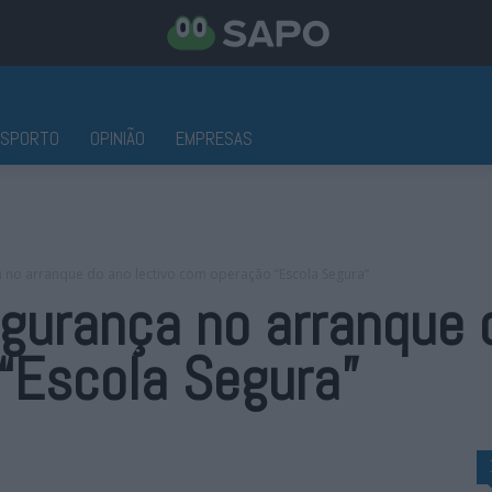
ESPORTO
OPINIÃO
EMPRESAS
a no arranque do ano lectivo com operação “Escola Segura”
gurança no arranque d
“Escola Segura”