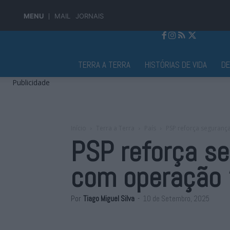
MENU
MAIL
JORNAIS
Jornal Alto Alentejo
TERRA A TERRA
HISTÓRIAS DE VIDA
D
Publicidade
Início
Terra a Terra
País
PSP reforça seguranç
PSP reforça se
com operação 
Por
Tiago Miguel Silva
-
10 de Setembro, 2025