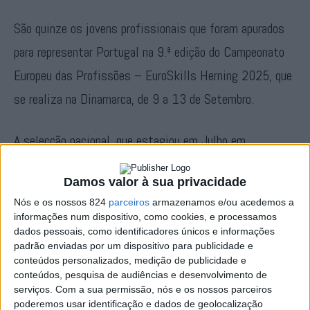
São quinze os jovens profissionais que foram apurados
para representar Portugal na 9.ª edição do Campeonato
Europeu das Profissões – EuroSkills Herning 2025, que
se realiza na Dinamarca, de 9 a 13 de Setembro.
A selecção nacional, que estagiou em Julho em
Portalegre, é constituída por quem obteve as melhores
Damos valor à sua privacidade
classificações na 46.ª edição do Campeonato Nacional
Nós e os nossos 824
parceiros
armazenamos e/ou acedemos a
das Profissões, que decorreu em Novembro de 2024, no
informações num dispositivo, como cookies, e processamos
Europarque, em Santa Maria da Feira.
dados pessoais, como identificadores únicos e informações
padrão enviadas por um dispositivo para publicidade e
conteúdos personalizados, medição de publicidade e
A comitiva portuguesa vai juntar-se a perto de 600
conteúdos, pesquisa de audiências e desenvolvimento de
serviços.
Com a sua permissão, nós e os nossos parceiros
jovens altamente qualificados de toda a Europa, que
poderemos usar identificação e dados de geolocalização