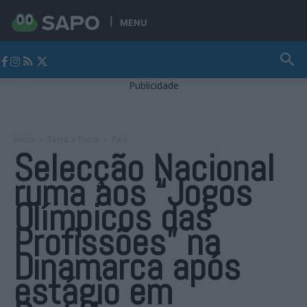
MENU
Jornal Alto Alentejo
Publicidade
Início
Terra a Terra
País
Selecção Nacional
ruma aos “Jogos
Olímpicos das
Profissões” na
Dinamarca após
estágio em