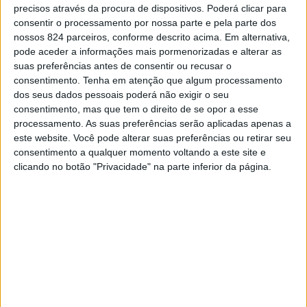
precisos através da procura de dispositivos. Poderá clicar para
competem por uma medalha em 38 profissões.
consentir o processamento por nossa parte e pela parte dos
nossos 824 parceiros, conforme descrito acima. Em alternativa,
Durante os três dias da competição, as e os
pode aceder a informações mais pormenorizadas e alterar as
suas preferências antes de consentir ou recusar o
participantes vão demonstrar, não apenas as suas
consentimento.
Tenha em atenção que algum processamento
dos seus dados pessoais poderá não exigir o seu
capacidades e talentos, mas também as vantagens que
consentimento, mas que tem o direito de se opor a esse
a formação profissional representa para o seu futuro em
processamento. As suas preferências serão aplicadas apenas a
este website. Você pode alterar suas preferências ou retirar seu
termos de mercado de trabalho e de empregabilidade.
consentimento a qualquer momento voltando a este site e
clicando no botão "Privacidade" na parte inferior da página.
Para o secretário de Estado Adjunto e do Trabalho,
Adriano Rafael Moreira, «a formação profissional é da
máxima importância e nós temos que passar uma
mensagem que sem a formação adequada nenhum de nós
é capaz de exercer um trabalho com qualidade e
produtividade».