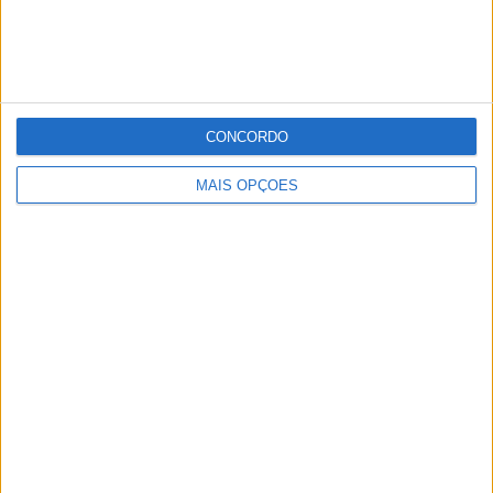
Aramenha) e Adelino Miguéns (Beirã).
Publicidade
CONCORDO
Publicidade
MAIS OPÇÕES
Publicidade
Facebook
Instagram
RSS
X