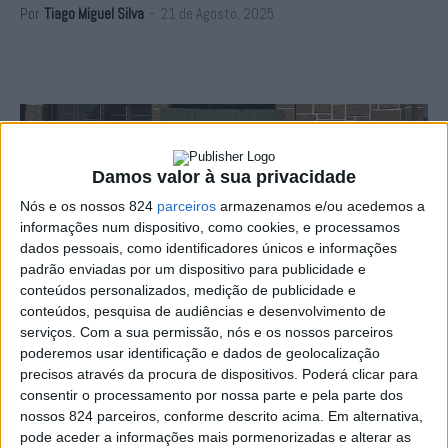
Por
Tiago Miguel Silva
-
21 de Agosto, 2025
Damos valor à sua privacidade
Nós e os nossos 824
parceiros
armazenamos e/ou acedemos a
informações num dispositivo, como cookies, e processamos
dados pessoais, como identificadores únicos e informações
padrão enviadas por um dispositivo para publicidade e
A Coligação “Marvão Mais à Frente”, formada pelo
conteúdos personalizados, medição de publicidade e
conteúdos, pesquisa de audiências e desenvolvimento de
PSD/CDS, apresenta listas renovadas aos órgãos
serviços.
Com a sua permissão, nós e os nossos parceiros
poderemos usar identificação e dados de geolocalização
autárquicas do concelho. Luís Vitorino é recandidato a
precisos através da procura de dispositivos. Poderá clicar para
um terceiro mandato na liderança da Câmara e Fernando
consentir o processamento por nossa parte e pela parte dos
nossos 824 parceiros, conforme descrito acima. Em alternativa,
Bonito Dias é a apostas para a Assembleia Municipal.
pode aceder a informações mais pormenorizadas e alterar as