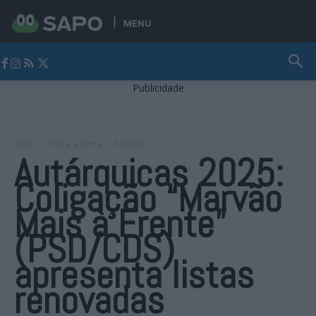
MENU
Jornal Alto Alentejo
Publicidade
Início
Terra a Terra
Marvão
Autárquicas 2025:
Coligação “Marvão
Mais à Frente”
(PSD/CDS)
apresenta listas
renovadas