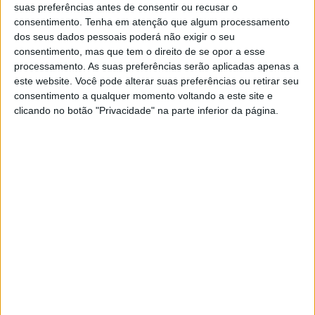
suas preferências antes de consentir ou recusar o
consentimento.
Tenha em atenção que algum processamento
Na lista à Câmara Municipal, Luís Vitorino faz-se
dos seus dados pessoais poderá não exigir o seu
acompanhar por Luís Costa, Teresa Simão, João
consentimento, mas que tem o direito de se opor a esse
processamento. As suas preferências serão aplicadas apenas a
Bugalhão e Ana Raquel Cruz, como efectivos.
este website. Você pode alterar suas preferências ou retirar seu
consentimento a qualquer momento voltando a este site e
clicando no botão "Privacidade" na parte inferior da página.
Já a lista liderada por Fernando Bonito Dias à
Assembleia Municipal é ainda composta por Maria
Garção, Nuno Serra Pereira, Gil Fernandes, Sandra Russo,
Nuno Morgado, André Fernandes, Júlia Pires e José
Pinheiro.
Às Juntas de Freguesia, a coligação candidata Bruno
Fonseca (Santa Maria de Marvão), Luís Barradas (Santo
António das Areias), António Raposo (São Salvador da