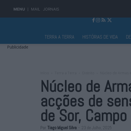
MENU
MAIL
JORNAIS
Jornal Alto Alentejo
TERRA A TERRA
HISTÓRIAS DE VIDA
D
Publicidade
Início
Terra a Terra
Distrito
Núcleo de Armas e
Núcleo de Arm
acções de sens
de Sor, Campo 
Por
Tiago Miguel Silva
-
23 de Julho, 2025