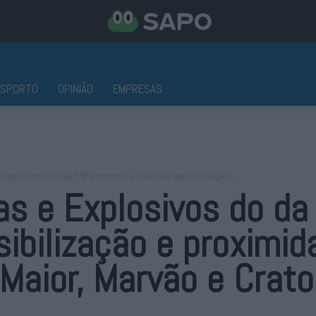
ESPORTO
OPINIÃO
EMPRESAS
 Explosivos do da PSP promove acções de sensibilização...
as e Explosivos do d
ibilização e proximi
Maior, Marvão e Crato