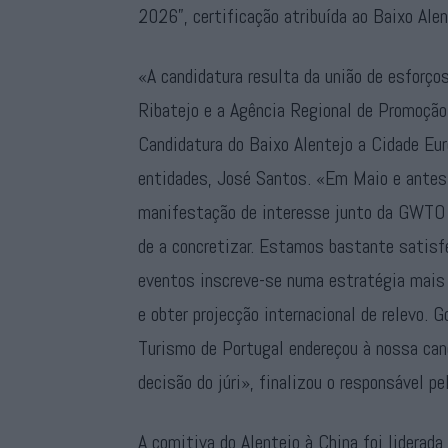
2026”, certificação atribuída ao Baixo Ale
«A candidatura resulta da união de esforço
Ribatejo e a Agência Regional de Promoção 
Candidatura do Baixo Alentejo a Cidade Eur
entidades, José Santos. «Em Maio e antes
manifestação de interesse junto da GWTO 
de a concretizar. Estamos bastante satisf
eventos inscreve-se numa estratégia mais 
e obter projecção internacional de relevo. 
Turismo de Portugal endereçou à nossa cand
decisão do júri», finalizou o responsável p
A comitiva do Alentejo à China foi liderad