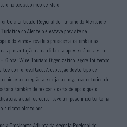
ntejo no passado mês de Maio.
s entre a Entidade Regional de Turismo do Alentejo e
Turística do Alentejo e estava prevista na
opeia do Vinho», revela o presidente de ambas as
 da apresentação da candidatura apresentámos esta
– Global Wine Tourism Organization, agora foi tempo
eitos com o resultado. A captação deste tipo de
ambiciosa da região alentejana em ganhar notoriedade
Gostaria também de realçar a carta de apoio que o
idatura, a qual, acredito, teve um peso importante na
elo turismo alentejano.
a pela Presidente Adjunta da Agência Regional de