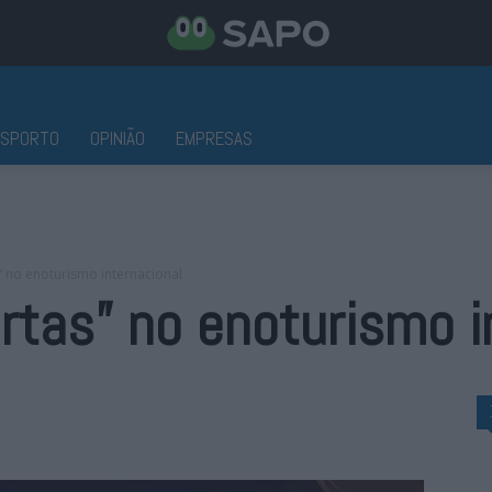
ESPORTO
OPINIÃO
EMPRESAS
” no enoturismo internacional
artas” no enoturismo i