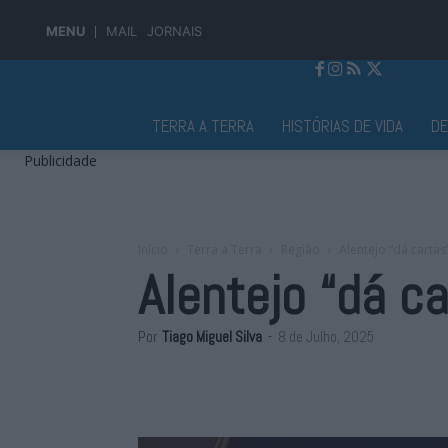
MENU
MAIL
JORNAIS
Jornal Alto Alentejo
TERRA A TERRA
HISTÓRIAS DE VIDA
D
Publicidade
Início
Terra a Terra
Região
Alentejo “dá cartas
Alentejo “dá c
Por
Tiago Miguel Silva
-
8 de Julho, 2025