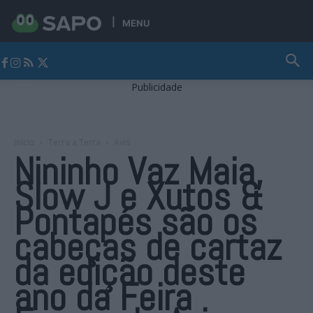
MENU
Jornal Alto Alentejo
Publicidade
Início
Terra a Terra
Avis
Nininho Vaz Maia,
Slow J e Xutos &
Pontapés são os
cabeças de cartaz
da edição deste
ano da Feira