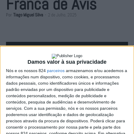
Franca de Avis
Por
Tiago Miguel Silva
-
2 de Julho, 2025
Damos valor à sua privacidade
Nós e os nossos 824
parceiros
armazenamos e/ou acedemos a
informações num dispositivo, como cookies, e processamos
dados pessoais, como identificadores únicos e informações
padrão enviadas por um dispositivo para publicidade e
conteúdos personalizados, medição de publicidade e
Está de regresso, entre os dias 25 e 27 de Julho, mais
conteúdos, pesquisa de audiências e desenvolvimento de
serviços.
Com a sua permissão, nós e os nossos parceiros
uma edição da Feira Franca de Avis, que volta a apostar
poderemos usar identificação e dados de geolocalização
forte na programação musical. Nininho Vaz Maia, Slow J
precisos através da procura de dispositivos. Poderá clicar para
consentir o processamento por nossa parte e pela parte dos
e Xutos & Pontapés são os cabeças-de-cartaz.
nossos 824 parceiros, conforme descrito acima. Em alternativa,