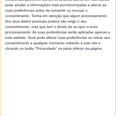
pode aceder a informações mais pormenorizadas e alterar as
suas preferências antes de consentir ou recusar o
A Feira Franca de Avis, evento promovido pelo Município,
consentimento.
Tenha em atenção que algum processamento
promete três dias de muita música, animação, convívio e
dos seus dados pessoais poderá não exigir o seu
consentimento, mas que tem o direito de se opor a esse
promoção do que melhor se faz no concelho e na região,
processamento. As suas preferências serão aplicadas apenas a
desde o artesanato à gastronomia e actividades
este website. Você pode alterar suas preferências ou retirar seu
consentimento a qualquer momento voltando a este site e
económicas.
clicando no botão "Privacidade" na parte inferior da página.
A animação musical volta a ser um dos grandes
atractivos da programação, reunindo artistas de renome.
No dia 25, sobem a palco Nininho Vaz Maia, Kura, Los
Romeros, Zanova, Zé Pedro Sousa e DJ Amado.
No dia 26 o grande destaque vai para o espectáculo de
Slow J, estando ainda previstas as actuações de Força