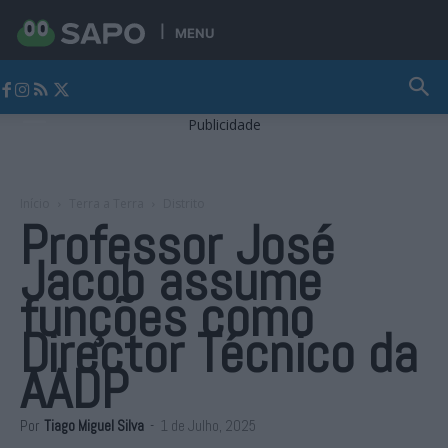
MENU
Jornal Alto Alentejo
Publicidade
Início
Terra a Terra
Distrito
Professor José
Jacob assume
funções como
Director Técnico da
AADP
Por
Tiago Miguel Silva
-
1 de Julho, 2025