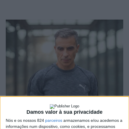
Damos valor à sua privacidade
O professor José Jacob assume oficialmente desde esta
Nós e os nossos 824
parceiros
armazenamos e/ou acedemos a
terça-feira, dia 1, o cargo de Director Técnico Regional
informações num dispositivo, como cookies, e processamos