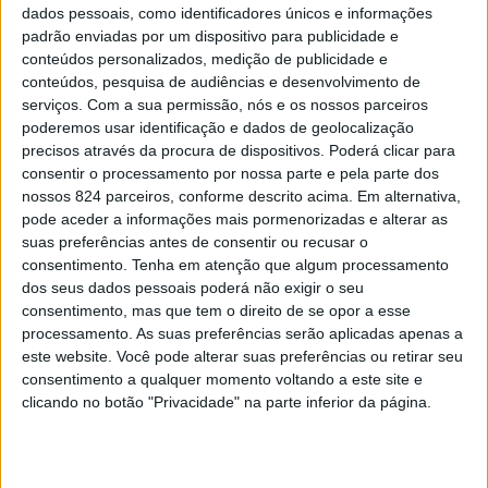
da Associação de Atletismo do Distrito de Portalegre
dados pessoais, como identificadores únicos e informações
padrão enviadas por um dispositivo para publicidade e
(AADP), anunciou em comunicado a associação.
conteúdos personalizados, medição de publicidade e
conteúdos, pesquisa de audiências e desenvolvimento de
serviços.
Com a sua permissão, nós e os nossos parceiros
«Com um percurso sólido e reconhecido no
poderemos usar identificação e dados de geolocalização
precisos através da procura de dispositivos. Poderá clicar para
desenvolvimento do atletismo no distrito e a nível
consentir o processamento por nossa parte e pela parte dos
nacional, o professor José Jacob traz consigo uma vasta
nossos 824 parceiros, conforme descrito acima. Em alternativa,
pode aceder a informações mais pormenorizadas e alterar as
experiência e profundo conhecimento técnico, pedagógico
suas preferências antes de consentir ou recusar o
e estratégico, que serão determinantes para os desafios
consentimento.
Tenha em atenção que algum processamento
dos seus dados pessoais poderá não exigir o seu
que a AADP tem pela frente», lê-se numa nota enviada à
consentimento, mas que tem o direito de se opor a esse
processamento. As suas preferências serão aplicadas apenas a
nossa redacção.
este website. Você pode alterar suas preferências ou retirar seu
consentimento a qualquer momento voltando a este site e
José Jacob terá como principais responsabilidades
clicando no botão "Privacidade" na parte inferior da página.
coordenar os planos de desenvolvimento técnico da
AADP, acompanhar atletas e treinadores em contexto