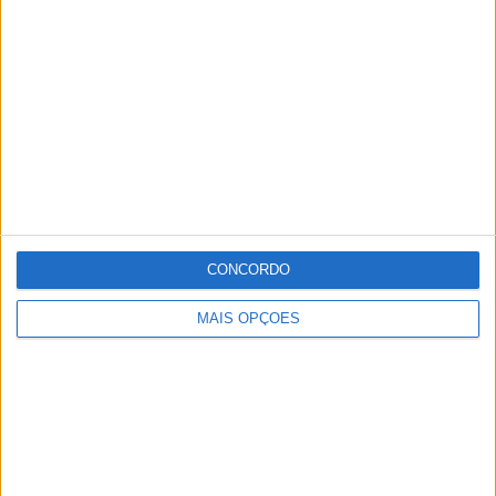
televisões, um veículo transporte de mercadorias, um
brinco de identificação de gado, um portátil, um
walkie
talkie
, um
tablet
, um desumidificador e uma tabela
de
basketball
.
Os factos foram comunicados ao Tribunal Judicial de
Fronteira.
CONCORDO
Publicidade
MAIS OPÇÕES
Publicidade
Publicidade