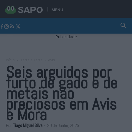
MENU
Jornal Alto Alentejo
Publicidade
Início
Terra a Terra
Avis
Seis arguidos por
furto de gado e de
metais não
preciosos em Avis
e Mora
Por
Tiago Miguel Silva
-
30 de Junho, 2025