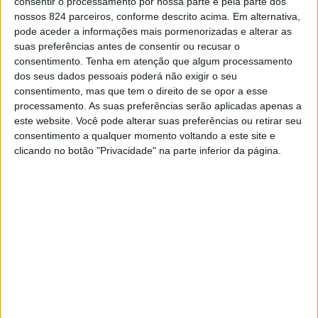
consentir o processamento por nossa parte e pela parte dos
nossos 824 parceiros, conforme descrito acima. Em alternativa,
pode aceder a informações mais pormenorizadas e alterar as
Em comunicado, o Comando Territorial de Portalegre
suas preferências antes de consentir ou recusar o
adianta que no âmbito de uma investigação relacionada
consentimento.
Tenha em atenção que algum processamento
dos seus dados pessoais poderá não exigir o seu
com o furto de gado e de metais não preciosos, que
consentimento, mas que tem o direito de se opor a esse
processamento. As suas preferências serão aplicadas apenas a
decorreu durante cerca de três meses naqueles
este website. Você pode alterar suas preferências ou retirar seu
concelhos, os militares da GNR realizaram diligências
consentimento a qualquer momento voltando a este site e
clicando no botão "Privacidade" na parte inferior da página.
policiais que resultaram no cumprimento de 12 buscas,
sete domiciliárias e cinco em veículos».
A operação, levada a cabo pelo Núcleo de Investigação
Criminal (NIC) de Portalegre, culminou com a
constituição dos suspeitos como arguidos e com a
apreensão seis telemóveis, três monitores, duas