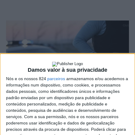
Damos valor à sua privacidade
Nós e os nossos 824
parceiros
armazenamos e/ou acedemos a
informações num dispositivo, como cookies, e processamos
dados pessoais, como identificadores únicos e informações
padrão enviadas por um dispositivo para publicidade e
Seis pessoas, cinco homens com idades entre os 23 e
conteúdos personalizados, medição de publicidade e
conteúdos, pesquisa de audiências e desenvolvimento de
os 64 anos e uma mulher, de 42 anos, foram
serviços.
Com a sua permissão, nós e os nossos parceiros
constituídos arguidos por furto de gado e de metais não
poderemos usar identificação e dados de geolocalização
precisos através da procura de dispositivos. Poderá clicar para
preciosos, nos concelhos de Avis e Mora.