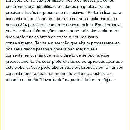
serviços.
Com a sua permissão, nós e os nossos parceiros
poderemos usar identificação e dados de geolocalização
precisos através da procura de dispositivos. Poderá clicar para
consentir o processamento por nossa parte e pela parte dos
A Paróquia de Santa Maria de Marvão vai assinalar, no
nossos 824 parceiros, conforme descrito acima. Em alternativa,
próximo dia 7 de Julho, os 35 anos da ordenação
pode aceder a informações mais pormenorizadas e alterar as
suas preferências antes de consentir ou recusar o
sacerdotal do Pe. Marcelino Marques com um conjunto
consentimento.
Tenha em atenção que algum processamento
de iniciativas que visam homenagear o percurso pastoral
dos seus dados pessoais poderá não exigir o seu
consentimento, mas que tem o direito de se opor a esse
e humano do sacerdote, cuja dedicação tem sido
processamento. As suas preferências serão aplicadas apenas a
este website. Você pode alterar suas preferências ou retirar seu
reconhecida ao longo dos anos pelos fiéis (e não só) de
consentimento a qualquer momento voltando a este site e
toda a região.
clicando no botão "Privacidade" na parte inferior da página.
As comemorações têm início às 18h30, com uma missa
de acção de graças na igreja paroquial, celebrada em
honra dos 35 anos de ministério do Pe. Marcelino.