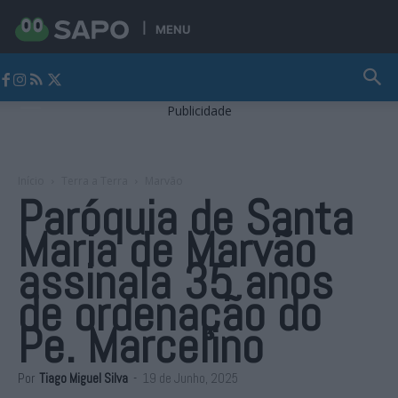
MENU
Jornal Alto Alentejo
Publicidade
Início
Terra a Terra
Marvão
Paróquia de Santa
Maria de Marvão
assinala 35 anos
de ordenação do
Pe. Marcelino
Por
Tiago Miguel Silva
-
19 de Junho, 2025