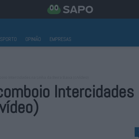
ESPORTO
OPINIÃO
EMPRESAS
io Intercidades na Linha da Beira Baixa (c/vídeo)
omboio Intercidades 
/vídeo)