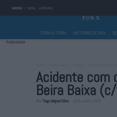
MENU
MAIL
JORNAIS
Jornal Alto Alentejo
TERRA A TERRA
HISTÓRIAS DE VIDA
D
Publicidade
Início
Terra a Terra
Região
Acidente com combo
Acidente com c
Beira Baixa (c
Por
Tiago Miguel Silva
-
18 de Junho, 2025