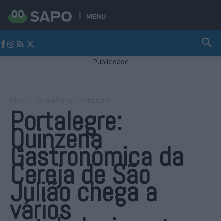
MENU
Jornal Alto Alentejo
Publicidade
Início
Terra a Terra
Portalegre
Portalegre:
Quinzena
Gastronómica da
Cereja de São
Julião chega a
vários