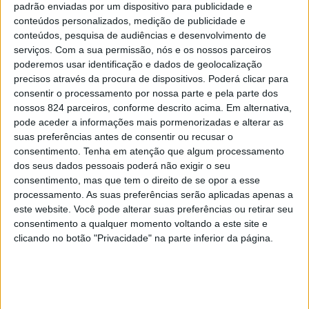
padrão enviadas por um dispositivo para publicidade e
Julião, com o objectivo de divulgar um dos produtos
conteúdos personalizados, medição de publicidade e
mais característicos e apreciados da nossa região, que
conteúdos, pesquisa de audiências e desenvolvimento de
serviços.
Com a sua permissão, nós e os nossos parceiros
poderá ser degustado em diversos estabelecimentos do
poderemos usar identificação e dados de geolocalização
precisos através da procura de dispositivos. Poderá clicar para
concelho de Portalegre, entre eles restaurantes,
consentir o processamento por nossa parte e pela parte dos
unidades hoteleiras e gelatarias.
nossos 824 parceiros, conforme descrito acima. Em alternativa,
pode aceder a informações mais pormenorizadas e alterar as
suas preferências antes de consentir ou recusar o
Simultaneamente, a Quinzena irá englobar um programa
consentimento.
Tenha em atenção que algum processamento
dos seus dados pessoais poderá não exigir o seu
diversificado, destacando-se, no dia 19 de Junho, a
consentimento, mas que tem o direito de se opor a esse
popular Caminhada de seis quilômetros ao Monte das
processamento. As suas preferências serão aplicadas apenas a
este website. Você pode alterar suas preferências ou retirar seu
Cerejeiras, que inclui apanha da cereja.
consentimento a qualquer momento voltando a este site e
clicando no botão "Privacidade" na parte inferior da página.
O ponto de encontro da Caminhada será às 8h30, na
Rotunda do Porto da Azinheira (cruzamento para o Porto
da Espada), seguindo depois para a Cascata do Monte