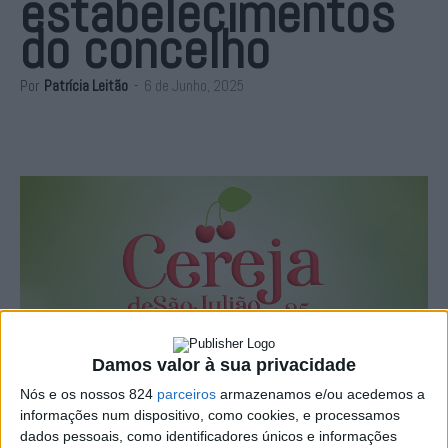
estabelecimentos
do concelho
Por
Patrícia Leitão
-
6 de Junho, 2025
Damos valor à sua privacidade
A Câmara Municipal de Portalegre irá organizar, de 15 a
Nós e os nossos 824
parceiros
armazenamos e/ou acedemos a
informações num dispositivo, como cookies, e processamos
30 de Junho, a Quinzena Gastronómica da Cereja de São
dados pessoais, como identificadores únicos e informações