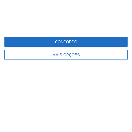
às 21h30, com a Gala final da MISS & MRS PORTUGAL
2025.
Publicidade
CONCORDO
Publicidade
MAIS OPÇÕES
Publicidade