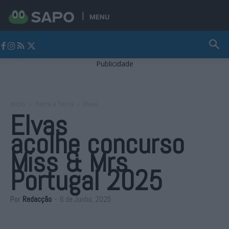
MENU
Jornal Alto Alentejo
Publicidade
Início
Terra a Terra
Elvas
Elvas
acolhe concurso
Miss & Mrs
Portugal 2025
Por
Redacção
-
6 de Junho, 2025