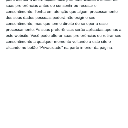
suas preferências antes de consentir ou recusar o
consentimento.
Tenha em atenção que algum processamento
dos seus dados pessoais poderá não exigir o seu
consentimento, mas que tem o direito de se opor a esse
processamento. As suas preferências serão aplicadas apenas a
este website. Você pode alterar suas preferências ou retirar seu
A cidade de Elvas vai acolher, de 9 a 14 de Junho, o
consentimento a qualquer momento voltando a este site e
clicando no botão "Privacidade" na parte inferior da página.
concurso Miss & Mrs Portugal 2025.
Ao longo destes dias, as candidatas, oriundas de todas
as regiões do País e representantes do Brasil e de
Espanha, vão participar em actividades culturais e de
lazer, com visitas a monumentos e museus, para
conhecer o nosso património e história.
A final deste concurso está agendada para 14 de Junho,