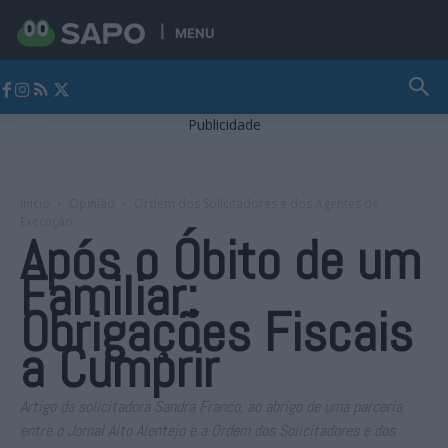
MENU
Jornal Alto Alentejo
Publicidade
Início
Opinião
Ordem dos Solicitadores e dos Agentes de
Execução
Após o Óbito de um
Familiar:
Obrigações Fiscais
a Cumprir
Artigo da solicitadora Sandra Franco, ao abrigo de uma parceria
entre o Jornal Alto Alentejo e a Ordem dos Solicitadores e dos