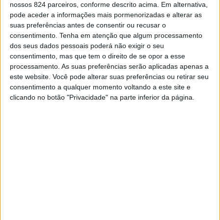
nossos 824 parceiros, conforme descrito acima. Em alternativa,
aplicados juros até à efetiva participação. É importante
pode aceder a informações mais pormenorizadas e alterar as
suas preferências antes de consentir ou recusar o
notar que a liquidação do Imposto do Selo das
consentimento.
Tenha em atenção que algum processamento
dos seus dados pessoais poderá não exigir o seu
Transmissões Gratuitas (ISTG) tem um prazo legal de
consentimento, mas que tem o direito de se opor a esse
oito anos para ser participada.
processamento. As suas preferências serão aplicadas apenas a
este website. Você pode alterar suas preferências ou retirar seu
consentimento a qualquer momento voltando a este site e
Para cumprir corretamente estas obrigações, é
clicando no botão "Privacidade" na parte inferior da página.
necessário inventariar todos os bens patrimoniais e não
patrimoniais pertencentes ao falecido. Estes incluem
bens sujeitos a registo, matrícula ou inscrição, valores
monetários, depósitos bancários, certificados de aforro,
empresas em nome individual, joias e obras de arte,
entre outros.