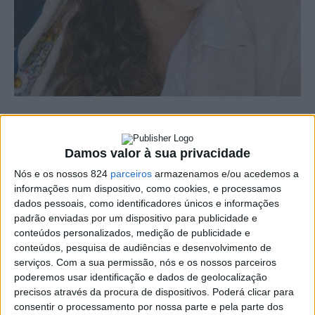
O falecimento de um familiar traz consigo, além da dor
da perda, uma série de obrigações fiscais que devem ser
Damos valor à sua privacidade
atendidas dentro de prazos específicos estabelecidos
Nós e os nossos 824
parceiros
armazenamos e/ou acedemos a
informações num dispositivo, como cookies, e processamos
pela Autoridade Tributária e Aduaneira.
dados pessoais, como identificadores únicos e informações
padrão enviadas por um dispositivo para publicidade e
conteúdos personalizados, medição de publicidade e
A obrigação tributária constitui-se na data do óbito e
conteúdos, pesquisa de audiências e desenvolvimento de
deve ser participada até ao final do terceiro mês
serviços.
Com a sua permissão, nós e os nossos parceiros
poderemos usar identificação e dados de geolocalização
seguinte, em qualquer Serviço de Finanças. Quando esta
precisos através da procura de dispositivos. Poderá clicar para
consentir o processamento por nossa parte e pela parte dos
comunicação ocorre fora do prazo estabelecido, são