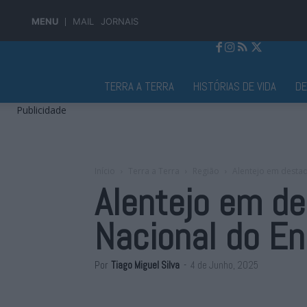
MENU
MAIL
JORNAIS
Jornal Alto Alentejo
TERRA A TERRA
HISTÓRIAS DE VIDA
D
Publicidade
Início
Terra a Terra
Região
Alentejo em destaq
Alentejo em de
Nacional do E
Por
Tiago Miguel Silva
-
4 de Junho, 2025