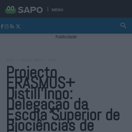
MENU
Jornal Alto Alentejo
Publicidade
Início
Terra a Terra
Elvas
Projecto
ERASMUS+
Distill’Inno:
Delegação da
Escola Superior de
Biociências de