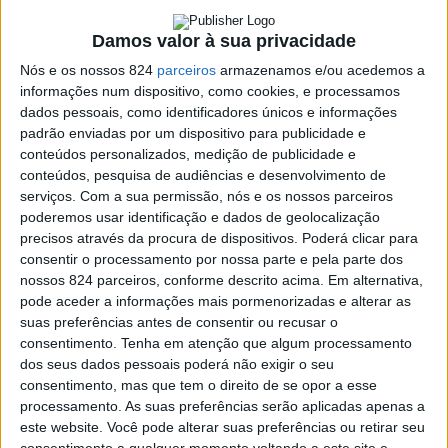
Damos valor à sua privacidade
Nós e os nossos 824
parceiros
armazenamos e/ou acedemos a
No âmbito do projecto ERASMUS+ Distill’Inno, uma
informações num dispositivo, como cookies, e processamos
delegação da Escola Superior de Biociências de Elvas do
dados pessoais, como identificadores únicos e informações
padrão enviadas por um dispositivo para publicidade e
Politécnico de Portalegre constituída por 15 pessoas
conteúdos personalizados, medição de publicidade e
(docentes da área agronómica e alunos dos Cursos
conteúdos, pesquisa de audiências e desenvolvimento de
serviços.
Com a sua permissão, nós e os nossos parceiros
Técnicos Superiores Profissionais de Tecnologias de
poderemos usar identificação e dados de geolocalização
precisos através da procura de dispositivos. Poderá clicar para
Produção Agro-pecuária e de Viticultura e Enologia)
consentir o processamento por nossa parte e pela parte dos
esteve de 19 a 23 de Maio em França, Forcalquier, na
nossos 824 parceiros, conforme descrito acima. Em alternativa,
pode aceder a informações mais pormenorizadas e alterar as
Université Européenne des Senteurs et des Saveurs
suas preferências antes de consentir ou recusar o
consentimento.
Tenha em atenção que algum processamento
(UESS) para a WP2 do projecto ‘Uma semana de imersão
dos seus dados pessoais poderá não exigir o seu
para conhecer o universo da destilação’.
consentimento, mas que tem o direito de se opor a esse
processamento. As suas preferências serão aplicadas apenas a
este website. Você pode alterar suas preferências ou retirar seu
O programa abrangeu visitas ao Museu Artemisia, a