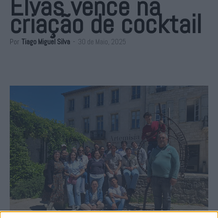
Elvas vence na
criação de cocktail
Por
Tiago Miguel Silva
-
30 de Maio, 2025