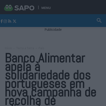
MENU
Jornal Alto Alentejo
Publicidade
Início
Terra a Terra
País
Banco Alimentar
apela à
solidariedade dos
portugueses em
nova campanha de
recolha de