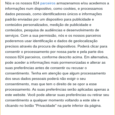
Nós e os nossos 824
parceiros
armazenamos e/ou acedemos a
informações num dispositivo, como cookies, e processamos
No ano passado, os 21 Bancos Alimentares contribuíram
dados pessoais, como identificadores únicos e informações
padrão enviadas por um dispositivo para publicidade e
com alimentos para mais de 360 mil pessoas com
conteúdos personalizados, medição de publicidade e
carências alimentares comprovadas, em parceria com
conteúdos, pesquisa de audiências e desenvolvimento de
serviços.
Com a sua permissão, nós e os nossos parceiros
2.300 organizações sociais acompanhadas na sua
poderemos usar identificação e dados de geolocalização
precisos através da procura de dispositivos. Poderá clicar para
actividade e entregaram mais de 100 toneladas de
consentir o processamento por nossa parte e pela parte dos
comida por dia útil, num total de 27,8 mil toneladas
nossos 824 parceiros, conforme descrito acima. Em alternativa,
pode aceder a informações mais pormenorizadas e alterar as
entregues durante o ano. Os alimentos são distribuídos
suas preferências antes de consentir ou recusar o
consentimento.
Tenha em atenção que algum processamento
localmente sob a forma de cabazes de alimentos
dos seus dados pessoais poderá não exigir o seu
entregues a famílias ou de refeições confeccionadas
consentimento, mas que tem o direito de se opor a esse
processamento. As suas preferências serão aplicadas apenas a
servidas em lares, creches, centros de dia, apoio
este website. Você pode alterar suas preferências ou retirar seu
domiciliário, entre outros.
consentimento a qualquer momento voltando a este site e
clicando no botão "Privacidade" na parte inferior da página.