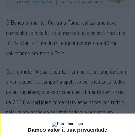
O Banco Alimentar Contra a Fome realiza uma nova
campanha de recolha de alimentos, que decorre nos dias
31 de Maio e 1 de Junho e mobiliza mais de 40 mil
voluntários em todo o País.
Com o mote “A sua ajuda tem um nome: o nome de quem
a vai receber”, a campanha apela ao contributo de todos
os portugueses, que vão poder doar alimentos em mais
de 2.000 superfícies comerciais espalhadas por todo o
país, numa acção de solidariedade que assume um
carácter colectivo, com vista a melhorar a vida de
Damos valor à sua privacidade
famílias com necessidades.