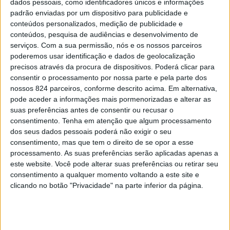
dados pessoais, como identificadores únicos e informações
que esta vitória é «mais do que um resultado eleitoral: é
padrão enviadas por um dispositivo para publicidade e
conteúdos personalizados, medição de publicidade e
um sinal claro de que o tecido empresarial da região quer
conteúdos, pesquisa de audiências e desenvolvimento de
mudança, quer futuro, quer acção. Estamos aqui para
serviços.
Com a sua permissão, nós e os nossos parceiros
poderemos usar identificação e dados de geolocalização
refundar do NERPOR e torná-la um parceiro estratégico
precisos através da procura de dispositivos. Poderá clicar para
consentir o processamento por nossa parte e pela parte dos
para os empresários do Alto Alentejo», garante o Diretor
nossos 824 parceiros, conforme descrito acima. Em alternativa,
Private & New Business do Grupo Start PME que
pode aceder a informações mais pormenorizadas e alterar as
suas preferências antes de consentir ou recusar o
assume agora a liderança da NERPOR-AE.
consentimento.
Tenha em atenção que algum processamento
dos seus dados pessoais poderá não exigir o seu
consentimento, mas que tem o direito de se opor a esse
De acordo com o Grupo Start PME, a nova liderança
processamento. As suas preferências serão aplicadas apenas a
apresenta «uma agenda estratégica centrada em
este website. Você pode alterar suas preferências ou retirar seu
consentimento a qualquer momento voltando a este site e
inovação, qualificação e apoio técnico», e a primeira
clicando no botão "Privacidade" na parte inferior da página.
etapa passa por «reestruturar a dívida da associação,
com transparência, rigor e responsabilidade».