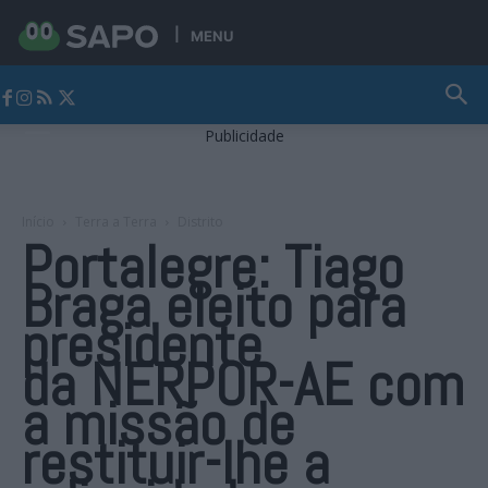
MENU
Jornal Alto Alentejo
Publicidade
Início
Terra a Terra
Distrito
Portalegre: Tiago
Braga eleito para
presidente
da NERPOR-AE com
a missão de
restituir-lhe a