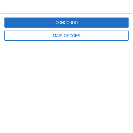
Publicidade
Publicidade
CONCORDO
MAIS OPÇÕES
Publicidade
Facebook
Instagram
RSS
X
Quem Somos
Contactos
Assinaturas
Publicidade
Política de Privacidade
Estatuto Editorial
Lei da Transparência
Livro de Reclamações