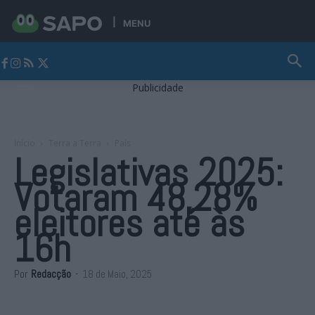
MENU
Jornal Alto Alentejo
Publicidade
Início
Terra a Terra
País
Legislativas 2025:
Votaram 48,28%
eleitores até às
16h
Por
Redacção
-
18 de Maio, 2025