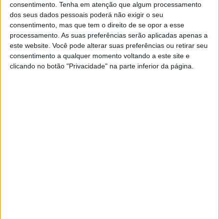
consentimento.
Tenha em atenção que algum processamento
dos seus dados pessoais poderá não exigir o seu
A afluência às urnas para as eleições legislativas
consentimento, mas que tem o direito de se opor a esse
situava-se, até as 16h deste domingo, em 48,28%, de
processamento. As suas preferências serão aplicadas apenas a
este website. Você pode alterar suas preferências ou retirar seu
acordo com os dados disponibilizados pela Secretária-
consentimento a qualquer momento voltando a este site e
geral do Ministério da Administração Interna.
clicando no botão "Privacidade" na parte inferior da página.
Este número fica abaixo da afluência registada nas
legislativas de 2024 em que, até à mesma hora, se
tinha registado uma afluência de 51,96%.
Recorde-se que as urnas encerram às 20h no continente
e na Madeira, e uma hora depois nos Açores, altura em
que começarão a ser divulgados os resultados eleitorais.