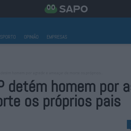
ESPORTO
OPINIÃO
EMPRESAS
P detém homem por agredir e ameaçar de morte os próprios...
SP detém homem por ag
te os próprios pais