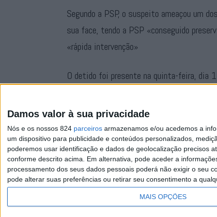
Segundo a PSP, o suspeito ameaçou um dos
sua face, tendo a PSP «conseguido preserva
«rápida intervenção»
O detido foi presente na quinta-feira, dia 15
decretadas como medidas de coacção a obrig
contacto por qualquer forma com as vítima
Damos valor à sua privacidade
Nós e os nossos 824
parceiros
armazenamos e/ou acedemos a inform
um dispositivo para publicidade e conteúdos personalizados, mediç
poderemos usar identificação e dados de geolocalização precisos at
conforme descrito acima. Em alternativa, pode aceder a informaçõe
processamento dos seus dados pessoais poderá não exigir o seu co
pode alterar suas preferências ou retirar seu consentimento a qualq
Facebook
Instagram
RSS
X
MAIS OPÇÕES
Quem Somos
Contactos
Assi