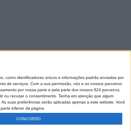
 como identificadores únicos e informações padrão enviadas por
nto de serviços.
Com a sua permissão, nós e os nossos parceiros
essamento por nossa parte e pela parte dos nossos 824 parceiros,
ir ou recusar o consentimento.
Tenha em atenção que algum
As suas preferências serão aplicadas apenas a este website. Você
parte inferior da página.
CONCORDO
Lei da Transparência
Livro de Reclamações