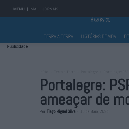
MENU
MAIL
JORNAIS
Jornal Alto Alentejo
TERRA A TERRA
HISTÓRIAS DE VIDA
D
Publicidade
Início
Terra a Terra
Portalegre
Portalegre: PS
Portalegre: P
ameaçar de mor
Por
Tiago Miguel Silva
-
16 de Maio, 2025