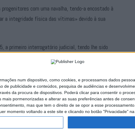
 progenitores com uma navalha, tendo-a encostado à
r a integridade física das vítimas» devido à sua
, a primeiro interrogatório judicial, tendo lhe sido
ação de sair da residência dos pais e proibição de
s.
ações num dispositivo, como cookies, e processamos dados pessoais,
Publicidade
ão de publicidade e conteúdos, pesquisa de audiências e desenvolvime
ravés da procura de dispositivos. Poderá clicar para consentir o proc
s mais pormenorizadas e alterar as suas preferências antes de consent
nsentimento, mas que tem o direito de se opor a esse processamento. 
uer momento voltando a este site e clicando no botão "Privacidade" na 
naturas
Publicidade
Política de Privacidade
Estatuto Editorial