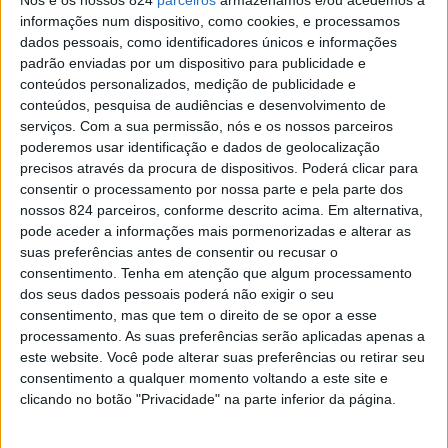
de Olivicultura, o certame de maior tradição do sector no
informações num dispositivo, como cookies, e processamos
País e cuja génese remonta aos anos oitenta do século
dados pessoais, como identificadores únicos e informações
padrão enviadas por um dispositivo para publicidade e
passado, retorna à vila raiana de Campo Maior e traz
conteúdos personalizados, medição de publicidade e
pela primeira vez o Congresso Nacional do Azeite. Os
conteúdos, pesquisa de audiências e desenvolvimento de
serviços.
Com a sua permissão, nós e os nossos parceiros
eventos, organizados em conjunto pela Câmara
poderemos usar identificação e dados de geolocalização
precisos através da procura de dispositivos. Poderá clicar para
Municipal de Campo Maior e pelo Centro de Estudos e
consentir o processamento por nossa parte e pela parte dos
Promoção do Azeite do Alentejo (CEPAAL), irão decorrer
nossos 824 parceiros, conforme descrito acima. Em alternativa,
pode aceder a informações mais pormenorizadas e alterar as
no Jardim Municipal de Campo Maior (zona de exposição)
suas preferências antes de consentir ou recusar o
de 22 a 25 de maio e no Centro Cultural de Campo Maior
consentimento.
Tenha em atenção que algum processamento
dos seus dados pessoais poderá não exigir o seu
(8º Congresso Nacional do Azeite) dias 22 e 23 de
consentimento, mas que tem o direito de se opor a esse
processamento. As suas preferências serão aplicadas apenas a
maio.
este website. Você pode alterar suas preferências ou retirar seu
consentimento a qualquer momento voltando a este site e
clicando no botão "Privacidade" na parte inferior da página.
Num ano em que a produção nacional de azeite
(campanha 2024-2025) alcançou o segundo melhor