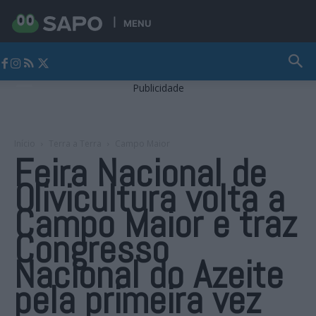
MENU
Jornal Alto Alentejo
Publicidade
Início
Terra a Terra
Campo Maior
Feira Nacional de
Olivicultura volta a
Campo Maior e traz
Congresso
Nacional do Azeite
pela primeira vez