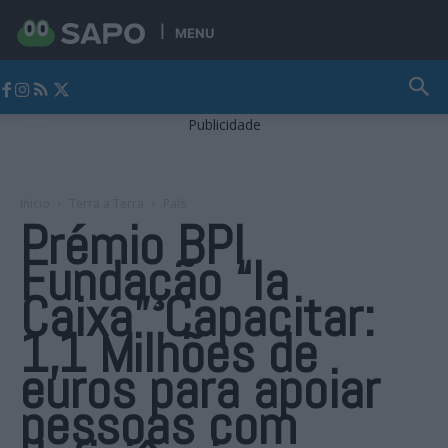
MENU
Jornal Alto Alentejo
Publicidade
Início
Terra a Terra
País
Prémio BPI
Fundação “la
Caixa” Capacitar:
1,1 Milhões de
euros para apoiar
pessoas com