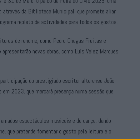
27 e 31 de Maio, o palco da Feira do Livro 2025, uma
r, através da Biblioteca Municipal, que promete aliar
rograma repleto de actividades para todos os gostos.
ritores de renome, como Pedro Chagas Freitas e
e apresentarão novas obras, como Luís Velez Marques
rticipação do prestigiado escritor alterense João
s em 2023, que marcará presença numa sessão que
ramados espectáculos musicais e de dança, dando
me, que pretende fomentar o gosto pela leitura e o