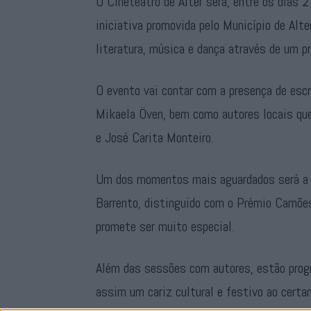
O Cineteatro de Alter será, entre os dias 
iniciativa promovida pelo Município de Alte
literatura, música e dança através de um p
O evento vai contar com a presença de esc
Mikaela Öven, bem como autores locais qu
e José Carita Monteiro.
Um dos momentos mais aguardados será a pa
Barrento, distinguido com o Prémio Camõe
promete ser muito especial.
Além das sessões com autores, estão prog
assim um cariz cultural e festivo ao certa