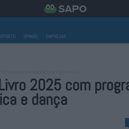
ESPORTO
OPINIÃO
EMPRESAS
 2025 com programa que alia literatura, música e...
o Livro 2025 com progr
sica e dança