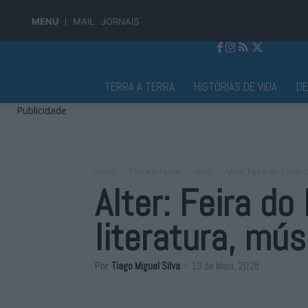
MENU
MAIL
JORNAIS
Jornal Alto Alentejo
TERRA A TERRA
HISTÓRIAS DE VIDA
D
Publicidade
Início
Terra a Terra
Alter
Alter: Feira do Livro
Alter: Feira d
literatura, mú
Por
Tiago Miguel Silva
-
13 de Maio, 2025