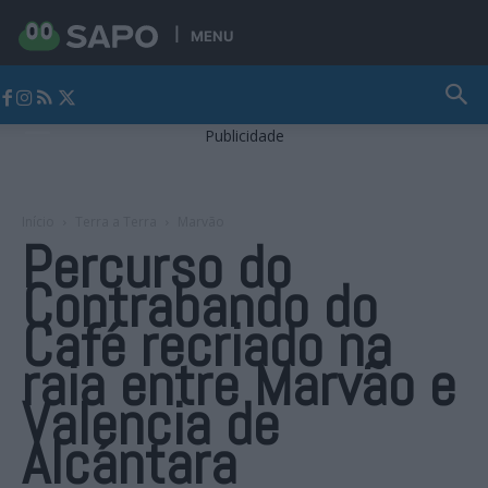
MENU
Jornal Alto Alentejo
Publicidade
Início
Terra a Terra
Marvão
Percurso do
Contrabando do
Café recriado na
raia entre Marvão e
Valencia de
Alcántara