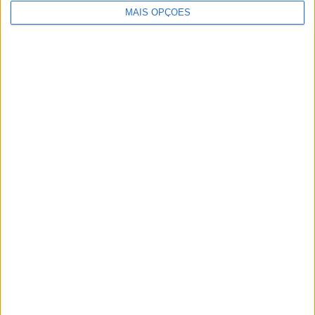
MAIS OPÇÕES
portuguesa e espanhola.
Publicidade
Publicidade
Publicidade