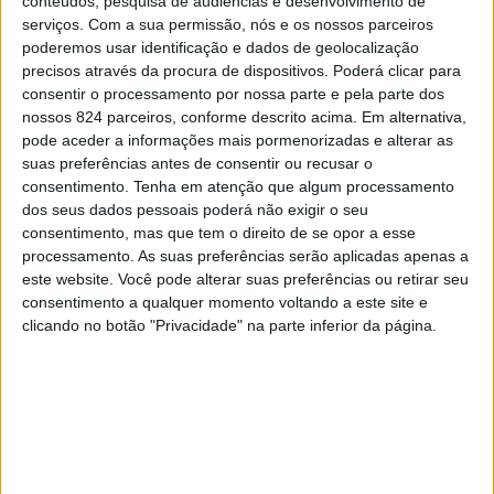
Contrabando do Café, entre Marvão e Valencia de
conteúdos, pesquisa de audiências e desenvolvimento de
serviços.
Com a sua permissão, nós e os nossos parceiros
Alcántara, voltam a ser explorados no próximo sábado,
poderemos usar identificação e dados de geolocalização
precisos através da procura de dispositivos. Poderá clicar para
dia 3 de Maio, em homenagem aos antigos
consentir o processamento por nossa parte e pela parte dos
contrabandistas da raia luso-espanhola.
nossos 824 parceiros, conforme descrito acima. Em alternativa,
pode aceder a informações mais pormenorizadas e alterar as
suas preferências antes de consentir ou recusar o
Este ano, a partida está agendada para as 9h00, no
consentimento.
Tenha em atenção que algum processamento
dos seus dados pessoais poderá não exigir o seu
Largo da Igreja de Galegos. Logo ao km 1,5, mas já em
consentimento, mas que tem o direito de se opor a esse
solo espanhol, na pequena aldeia de La Fontañera, os
processamento. As suas preferências serão aplicadas apenas a
este website. Você pode alterar suas preferências ou retirar seu
participantes inscritos vão degustar o pequeno almoço
consentimento a qualquer momento voltando a este site e
clicando no botão "Privacidade" na parte inferior da página.
“à moda do contrabandista”, constituído por migas de
pão com carne de porco frita e “café do pucheiro”.
O traçado delineado, um pouco diferente do realizado na
última edição, tem aproximadamente 9 km de extensão