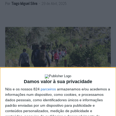
Por
Tiago Miguel Silva
-
29 de Abril, 2025
Damos valor à sua privacidade
Nós e os nossos 824
parceiros
armazenamos e/ou acedemos a
informações num dispositivo, como cookies, e processamos
dados pessoais, como identificadores únicos e informações
padrão enviadas por um dispositivo para publicidade e
Os trilhos sinuosos que outrora marcaram o Percurso do
conteúdos personalizados, medição de publicidade e