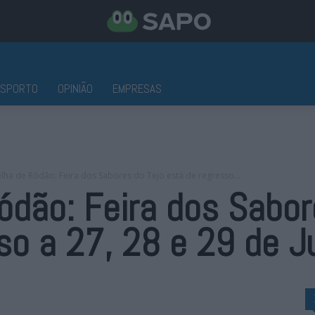
ESPORTO
OPINIÃO
EMPRESAS
elha de Ródão: Feira dos Sabores do Tejo está de regresso...
Ródão: Feira dos Sabor
so a 27, 28 e 29 de 