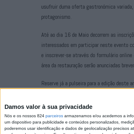
usufruir duma oferta gastronómica variada
protagonismo.
Até ao dia 16 de Maio decorrem as inscriç
interessados em participar neste evento 
e inscrever-se através do formulário online
área da restauração serão anunciadas brev
Reserve já a pulseira para a edição deste 
dias inesquecíveis, através do site e das r
Município de Vila Velha de Ródão.
Damos valor à sua privacidade
Nós e os nossos 824
parceiros
armazenamos e/ou acedemos a inform
um dispositivo para publicidade e conteúdos personalizados, mediç
poderemos usar identificação e dados de geolocalização precisos at