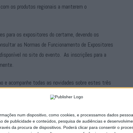
, com os produtos regionais a manterem o
ões para os expositores do certame, devendo os
consultar as Normas de Funcionamento de Expositores
 disponível no site do evento. As inscrições para a
emente.
ano e acompanhe todas as novidades sobre estes três
edes sociais da Feira dos Sabores do Tejo e do
ações num dispositivo, como cookies, e processamos dados pessoais,
Publicidade
ão de publicidade e conteúdos, pesquisa de audiências e desenvolvime
ravés da procura de dispositivos. Poderá clicar para consentir o proc