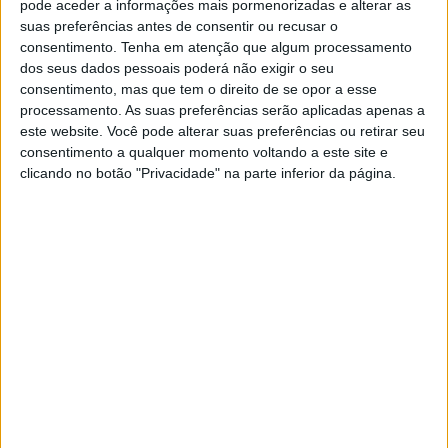
pode aceder a informações mais pormenorizadas e alterar as
investigação independente e imparcial sobre as
suas preferências antes de consentir ou recusar o
consentimento.
Tenha em atenção que algum processamento
circunstâncias em que, pelo menos, 15 paramédicos e
dos seus dados pessoais poderá não exigir o seu
consentimento, mas que tem o direito de se opor a esse
socorristas palestinianos, que se deslocaram ao sul de
processamento. As suas preferências serão aplicadas apenas a
Gaza para uma operação de salvamento, foram mortos a
este website. Você pode alterar suas preferências ou retirar seu
consentimento a qualquer momento voltando a este site e
tiro, após as forças israelitas terem disparado sobre os
clicando no botão "Privacidade" na parte inferior da página.
seus veículos. A organização reitera ainda os apelos para
que seja concedido acesso imediato, a monitores
independentes, à Faixa de Gaza ocupada.
Hungria
A retirada da Hungria do Tribunal Penal Internacional
(TPI) é “profundamente lamentável”, mas não isenta o