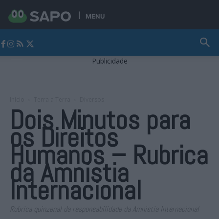
MENU
Jornal Alto Alentejo
Publicidade
Início
Terra a Terra
Diversos
Dois Minutos para
os Direitos
Humanos – Rubrica
da Amnistia
Internacional
Rubrica quinzenal da responsabilidade da Amnistia Internacional