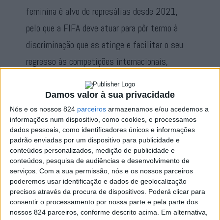
feminina é alvo de represálias desde 2021,
pelo que a FIFA deve atuar para pôr termo à
discriminação que as atinge e facilitar o seu
regresso às competições internacionais,
segundo um relatório da Sport & Rights
Alliance, que inclui a Amnistia. O futebol é a
Damos valor à sua privacidade
Nós e os nossos 824
sua paixão e um ato fundamental de
parceiros
armazenamos e/ou acedemos a
informações num dispositivo, como cookies, e processamos
resistência contra os talibãs, descreve o
dados pessoais, como identificadores únicos e informações
padrão enviadas por um dispositivo para publicidade e
relatório.
conteúdos personalizados, medição de publicidade e
conteúdos, pesquisa de audiências e desenvolvimento de
serviços.
Com a sua permissão, nós e os nossos parceiros
poderemos usar identificação e dados de geolocalização
Faixa de Gaza
precisos através da procura de dispositivos. Poderá clicar para
consentir o processamento por nossa parte e pela parte dos
nossos 824 parceiros, conforme descrito acima. Em alternativa,
A Amnistia Internacional defende que tem de haver uma