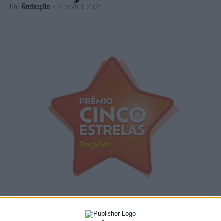
Por
Redacção
-
3 de Abril, 2025
A 8.ª edição do Prémio Cinco Estrelas Regiões