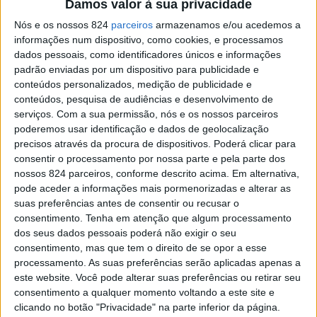
distinguiu o distrito de Portalegre com seis prémios, ao
Damos valor à sua privacidade
Nós e os nossos 824
parceiros
armazenamos e/ou acedemos a
reconhecer cinco ícones regionais e uma marca local de
informações num dispositivo, como cookies, e processamos
excelência.
dados pessoais, como identificadores únicos e informações
padrão enviadas por um dispositivo para publicidade e
conteúdos personalizados, medição de publicidade e
Este galardão visa identificar e promover os principais
conteúdos, pesquisa de audiências e desenvolvimento de
serviços.
Com a sua permissão, nós e os nossos parceiros
ícones culturais e turísticos de cada região, bem como
poderemos usar identificação e dados de geolocalização
destacar as marcas que se evidenciam pela sua
precisos através da procura de dispositivos. Poderá clicar para
consentir o processamento por nossa parte e pela parte dos
qualidade e elevado nível de satisfação junto dos
nossos 824 parceiros, conforme descrito acima. Em alternativa,
pode aceder a informações mais pormenorizadas e alterar as
consumidores.
suas preferências antes de consentir ou recusar o
consentimento.
Tenha em atenção que algum processamento
No distrito de Portalegre foram galardoados as Roncas
dos seus dados pessoais poderá não exigir o seu
consentimento, mas que tem o direito de se opor a esse
de Elvas, na categoria de Artesanato, o Festival do
processamento. As suas preferências serão aplicadas apenas a
este website. Você pode alterar suas preferências ou retirar seu
Crato, na categoria Festas, Feiras e Romarias, bem
consentimento a qualquer momento voltando a este site e
como Marvão, na categoria de Aldeias e Vilas, o Museu
clicando no botão "Privacidade" na parte inferior da página.