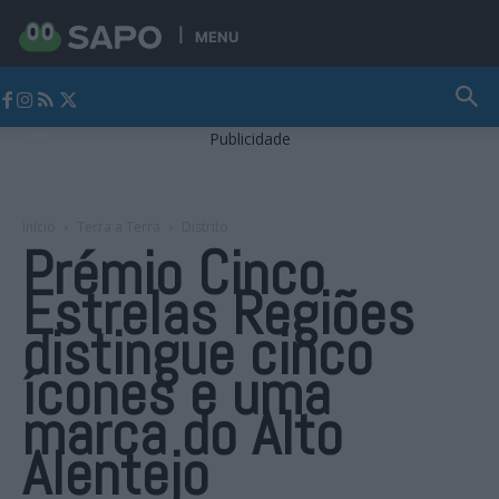
MENU
Jornal Alto Alentejo
Publicidade
Início
Terra a Terra
Distrito
Prémio Cinco
Estrelas Regiões
distingue cinco
ícones e uma
marca do Alto
Alentejo