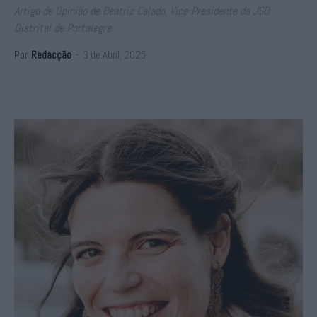
Artigo de Opinião de Beatriz Calado, Vice-Presidente da JSD
Distrital de Portalegre
Por
Redacção
-
3 de Abril, 2025