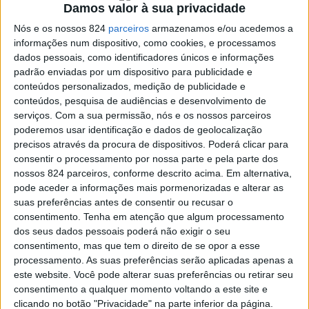
o nosso, é urgente devolver a rua às crianças e as
Damos valor à sua privacidade
crianças à rua. Para que possam confrontar-se com o
Nós e os nossos 824
parceiros
armazenamos e/ou acedemos a
informações num dispositivo, como cookies, e processamos
risco (sempre de forma supervisionada, é claro) e para
dados pessoais, como identificadores únicos e informações
que conheçam a sua comunidade, onde são, desde que
padrão enviadas por um dispositivo para publicidade e
conteúdos personalizados, medição de publicidade e
nasceram cidadãs ativas, direito que lhes é conferido
conteúdos, pesquisa de audiências e desenvolvimento de
serviços.
Com a sua permissão, nós e os nossos parceiros
pela Declaração dos Direitos das Crianças proclamada
poderemos usar identificação e dados de geolocalização
pela Assembleia Geral das Nações Unidas. Esta
precisos através da procura de dispositivos. Poderá clicar para
consentir o processamento por nossa parte e pela parte dos
alteração de comportamentos pode dar origem ao que o
nossos 824 parceiros, conforme descrito acima. Em alternativa,
Professor Carlos Neto preconiza como “Analfabetismo
pode aceder a informações mais pormenorizadas e alterar as
suas preferências antes de consentir ou recusar o
Motor Infantojuvenil”.
consentimento.
Tenha em atenção que algum processamento
dos seus dados pessoais poderá não exigir o seu
consentimento, mas que tem o direito de se opor a esse
E, quem pode ter um papel ativo na devolução da rua às
processamento. As suas preferências serão aplicadas apenas a
este website. Você pode alterar suas preferências ou retirar seu
crianças? Para que exista uma mudança nestes
consentimento a qualquer momento voltando a este site e
comportamentos, é fundamental que Municípios,
clicando no botão "Privacidade" na parte inferior da página.