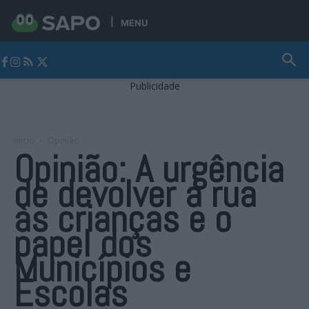
MENU
Jornal Alto Alentejo
Publicidade
Início
Opinião
Opinião: A urgência
de devolver a rua
às crianças e o
papel dos
Municípios e
Escolas