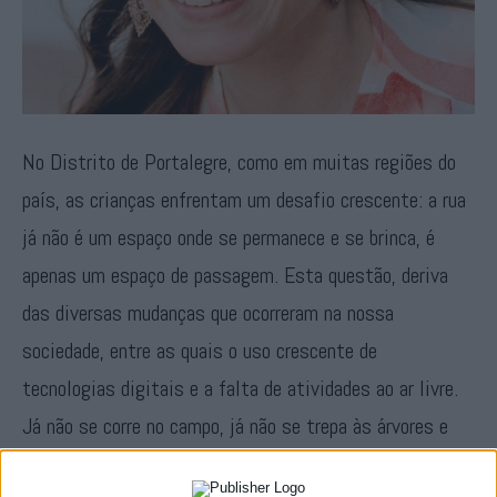
No Distrito de Portalegre, como em muitas regiões do
país, as crianças enfrentam um desafio crescente: a rua
já não é um espaço onde se permanece e se brinca, é
apenas um espaço de passagem. Esta questão, deriva
das diversas mudanças que ocorreram na nossa
sociedade, entre as quais o uso crescente de
tecnologias digitais e a falta de atividades ao ar livre.
Já não se corre no campo, já não se trepa às árvores e
num distrito rico em património cultural e natural como