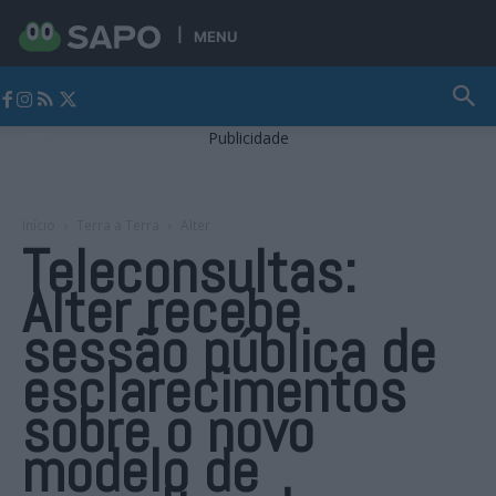
MENU
Jornal Alto Alentejo
Publicidade
Início
Terra a Terra
Alter
Teleconsultas:
Alter recebe
sessão pública de
esclarecimentos
sobre o novo
modelo de