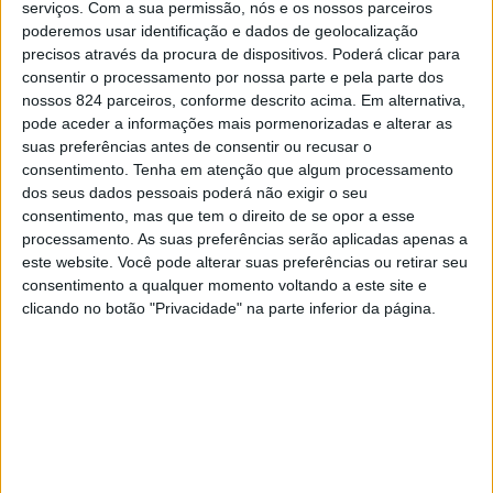
serviços.
Com a sua permissão, nós e os nossos parceiros
poderemos usar identificação e dados de geolocalização
precisos através da procura de dispositivos. Poderá clicar para
consentir o processamento por nossa parte e pela parte dos
nossos 824 parceiros, conforme descrito acima. Em alternativa,
O Cineteatro Municipal de Alter acolhe na próxima
pode aceder a informações mais pormenorizadas e alterar as
suas preferências antes de consentir ou recusar o
quinta-feira, dia 3, uma sessão pública de
consentimento.
Tenha em atenção que algum processamento
esclarecimentos à população e agentes da sociedade
dos seus dados pessoais poderá não exigir o seu
consentimento, mas que tem o direito de se opor a esse
civil na sequência da entrada em vigor do novo modelo de
processamento. As suas preferências serão aplicadas apenas a
este website. Você pode alterar suas preferências ou retirar seu
consulta remota de Medicina Geral e Familiar (MGF) na
consentimento a qualquer momento voltando a este site e
Unidade de Cuidados de Saúde Primários de Alter.
clicando no botão "Privacidade" na parte inferior da página.
Em comunicado, a ULS do Alto Alentejo explica que
«este é um novo recurso que permite um reforço do
acompanhamento à Comunidade com Médicos
Especialistas em MGF no Centro de Saúde de Alter e