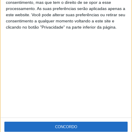
consentimento, mas que tem o direito de se opor a esse
Municipal de Santo António das Areias, no concelho de
processamento. As suas preferências serão aplicadas apenas a
Marvão, Nuno Pires, da Direcção da Associação de
este website. Você pode alterar suas preferências ou retirar seu
consentimento a qualquer momento voltando a este site e
Futebol de Portalegre, acompanhado por Silvestre
clicando no botão "Privacidade" na parte inferior da página.
Andrade e João Dias, respectivamente o presidente e o
secretário da Direcção do Grupo Desportivo Arenense,
entregaram as medalhas aos participantes e o troféu ao
vencedor da competição.
Publicidade
Publicidade
CONCORDO