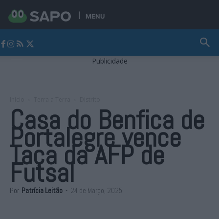
MENU
Jornal Alto Alentejo
Publicidade
Início
Terra a Terra
Distrito
Casa do Benfica de
Portalegre vence
Taça da AFP de
Futsal
Por
Patrícia Leitão
-
24 de Março, 2025