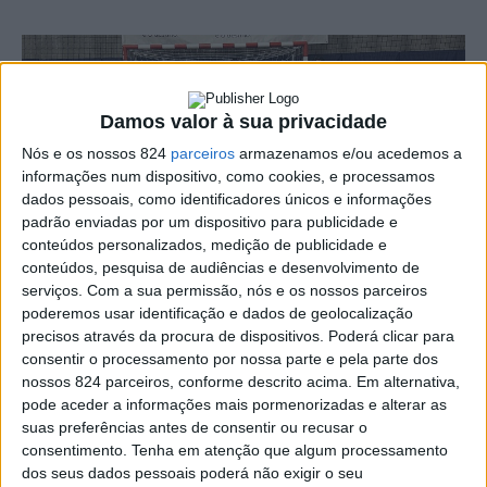
Damos valor à sua privacidade
Nós e os nossos 824
parceiros
armazenamos e/ou acedemos a
informações num dispositivo, como cookies, e processamos
dados pessoais, como identificadores únicos e informações
padrão enviadas por um dispositivo para publicidade e
conteúdos personalizados, medição de publicidade e
A equipa de Futsal Casa do Benfica Portalegre
conteúdos, pesquisa de audiências e desenvolvimento de
serviços.
Com a sua permissão, nós e os nossos parceiros
conquistou na tarde de domingo a Taça da AF Portalegre
poderemos usar identificação e dados de geolocalização
precisos através da procura de dispositivos. Poderá clicar para
de Seniores Masculinos de Futsal, depois de vencer o
consentir o processamento por nossa parte e pela parte dos
Nisa Futsal Clube por 9-5.
nossos 824 parceiros, conforme descrito acima. Em alternativa,
pode aceder a informações mais pormenorizadas e alterar as
suas preferências antes de consentir ou recusar o
consentimento.
Tenha em atenção que algum processamento
No final do encontro, que se realizou no Pavilhão
dos seus dados pessoais poderá não exigir o seu