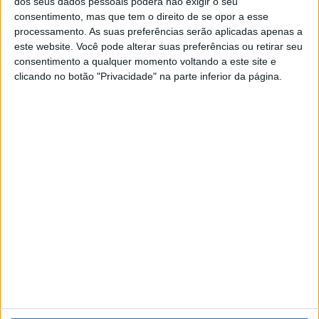
a Estação Náutica Ponte de Sor -Montargil, decorreu na
dos seus dados pessoais poderá não exigir o seu
consentimento, mas que tem o direito de se opor a esse
quinta-feira, 13 de Março, na BTL, em Lisboa.
processamento. As suas preferências serão aplicadas apenas a
este website. Você pode alterar suas preferências ou retirar seu
consentimento a qualquer momento voltando a este site e
Trata-se da criação de uma rede de organizações que
clicando no botão "Privacidade" na parte inferior da página.
operam e promovem a oferta turística náutica de
qualidade. O principal propósito deste projecto é a
promoção de intercâmbios entre as várias entidades para
que sejam criadas parcerias entre elas, tendo sempre em
vista o turista, o visitante e também a comunidade
local e escolar, através da dinamização de actividades.
Publicidade
Publicidade