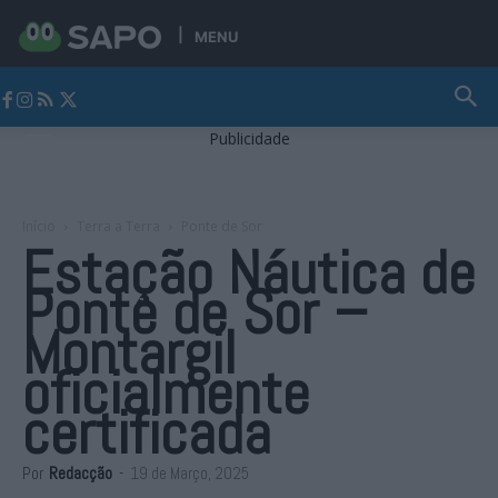
MENU
Jornal Alto Alentejo
Publicidade
Início
Terra a Terra
Ponte de Sor
Estação Náutica de
Ponte de Sor –
Montargil
oficialmente
certificada
Por
Redacção
-
19 de Março, 2025