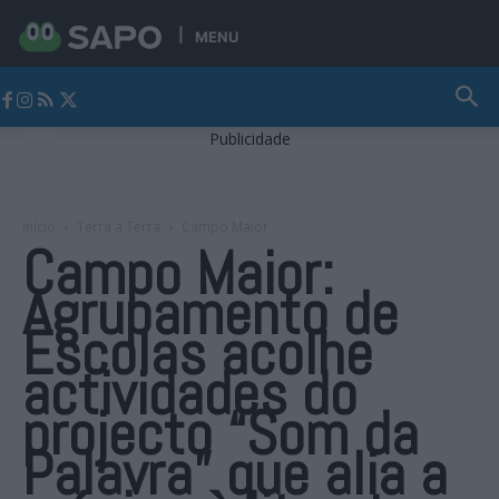
MENU
Jornal Alto Alentejo
Publicidade
Início
Terra a Terra
Campo Maior
Campo Maior:
Agrupamento de
Escolas acolhe
actividades do
projecto “Som da
Palavra” que alia a