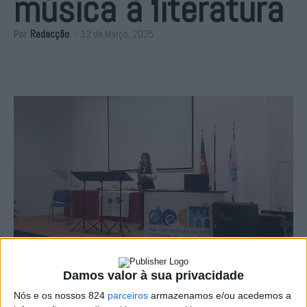
música à literatura
Por
Redacção
-
12 de Março, 2025
Damos valor à sua privacidade
O Agrupamento de Escolas de Campo Maior acolheu na
Nós e os nossos 824
parceiros
armazenamos e/ou acedemos a
última terça-feira, dia 11, duas actividades no âmbito