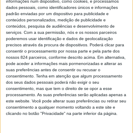
informações num dispositivo, como cookies, e processamos
dados pessoais, como identificadores únicos e informações
do projecto Som da Palavra: Liber Lusitanus da
padrão enviadas por um dispositivo para publicidade e
saxofonista Ana Sousa e do guitarrista João Pires.
conteúdos personalizados, medição de publicidade e
conteúdos, pesquisa de audiências e desenvolvimento de
serviços.
Com a sua permissão, nós e os nossos parceiros
As duas actividades envolveram os alunos Escola
poderemos usar identificação e dados de geolocalização
precisos através da procura de dispositivos. Poderá clicar para
Secundária e consistiram num workshop e numa sessão
consentir o processamento por nossa parte e pela parte dos
escolar do concerto comentado Som da Palavra.
nossos 824 parceiros, conforme descrito acima. Em alternativa,
pode aceder a informações mais pormenorizadas e alterar as
suas preferências antes de consentir ou recusar o
No workshop “A Música na Literatura” duas turmas do
consentimento.
Tenha em atenção que algum processamento
dos seus dados pessoais poderá não exigir o seu
12.º ano tiveram oportunidade de conhecer a vida e obra
consentimento, mas que tem o direito de se opor a esse
de Jorge de Sena, um poeta que incluía a música nos
processamento. As suas preferências serão aplicadas apenas a
este website. Você pode alterar suas preferências ou retirar seu
seus poemas.
consentimento a qualquer momento voltando a este site e
clicando no botão "Privacidade" na parte inferior da página.
De seguida, realizou-se uma sessão escolar do “Som da