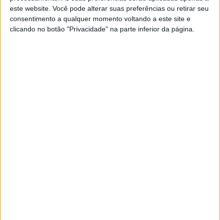
Gonçalo Morais Tristão, e da Directora Executiva do
este website. Você pode alterar suas preferências ou retirar seu
CEPAAL, Filipa Velez. A encerrar a sessão, a chef Ana
consentimento a qualquer momento voltando a este site e
clicando no botão "Privacidade" na parte inferior da página.
Pinto irá apresentar um novo doce, especialmente criado
para a FNO 2025. De seu nome Flor Maior, esta iguaria
que tem por base o azeite alentejano, é uma celebração
dos sabores e dos ingredientes de excelência da região.
Com uma abordagem inovadora ao tradicional bolo de
azeite, Flor Maior conjuga na perfeição a suavidade do
creme de chocolate, a rica textura da crocância do pão
alentejano e a flor de sal, para criar uma experiência que
equilibra o clássico e o contemporâneo, unindo receitas
antigas e técnicas modernas.
A Feira Nacional de Olivicultura, o certame de maior
tradição do sector no nosso país cuja génese remonta