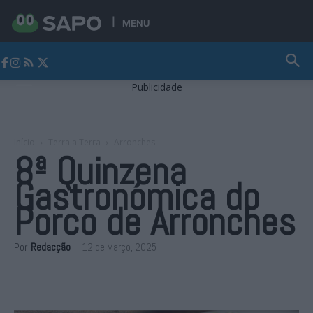
MENU
Jornal Alto Alentejo
Publicidade
Início
Terra a Terra
Arronches
8ª Quinzena
Gastronómica do
Porco de Arronches
Por
Redacção
-
12 de Março, 2025