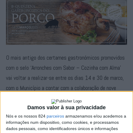
O mais antigo dos certames gastronómicos promovidos
com o selo ‘Arronches com Sabor – Cozinha com Alma’
vai voltar a realizar-se entre os dias 14 e 30 de marco,
com o Município a contar com a colaboração de nove
restaurantes do concelho na dinamização da 8.ª
Quinzena Gastronómica do Porco, a primeira de várias
Damos valor à sua privacidade
Nós e os nossos 824
parceiros
armazenamos e/ou acedemos a
iniciativas que prometem fazer a delícias de quem tiver
informações num dispositivo, como cookies, e processamos
a oportunidade de visitar estas terras do Alto Alentejo.
dados pessoais, como identificadores únicos e informações