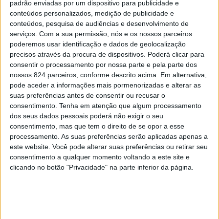
padrão enviadas por um dispositivo para publicidade e
conteúdos personalizados, medição de publicidade e
Os pratos à base de porco alentejano vão estar então
conteúdos, pesquisa de audiências e desenvolvimento de
serviços.
Com a sua permissão, nós e os nossos parceiros
nas ementas de espaços como `A Cabana´, `A
poderemos usar identificação e dados de geolocalização
Estalagem´, `Bar do Centro Cultural´, `Hotel Rural de
precisos através da procura de dispositivos. Poderá clicar para
consentir o processamento por nossa parte e pela parte dos
St. António´, `O Atlético´, `O Fosso´, `Sossega´, `O
nossos 824 parceiros, conforme descrito acima. Em alternativa,
pode aceder a informações mais pormenorizadas e alterar as
Valentim´, todos na freguesia de Assunção, e de `O
suas preferências antes de consentir ou recusar o
Galinhas´ Entre as iguarias à disposição dos visitantes
consentimento.
Tenha em atenção que algum processamento
dos seus dados pessoais poderá não exigir o seu
dos referidos restaurantes estão pratos como `Arroz de
consentimento, mas que tem o direito de se opor a esse
Burras c/Cogumelos Silvestres´, `Salada de Orelha
processamento. As suas preferências serão aplicadas apenas a
este website. Você pode alterar suas preferências ou retirar seu
Grelhada´, `Presinhas d’Alguidar´, `Língua de Porco
consentimento a qualquer momento voltando a este site e
clicando no botão "Privacidade" na parte inferior da página.
Estufada´, `Leitão Assado´, `Iscas Tintas à Talisca´,
`Carret de Porco´, `Pezinhos de Tomatada´ e
`Bochechas Estufadas´.