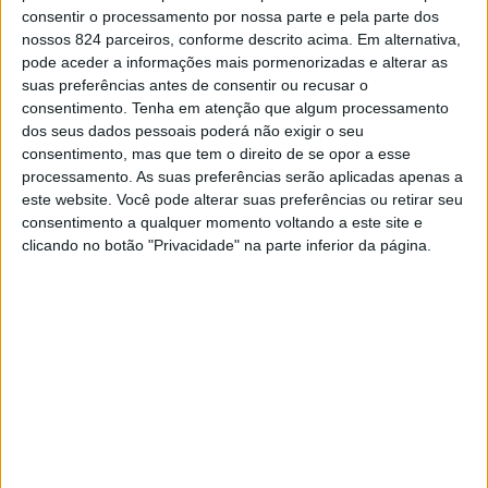
nacionais imaginaram dezoito histórias que dão uma
consentir o processamento por nossa parte e pela parte dos
nova vida a dezoito lugares do Concelho, criando um
nossos 824 parceiros, conforme descrito acima. Em alternativa,
pode aceder a informações mais pormenorizadas e alterar as
percurso onde a leitura se transforma numa viagem.
suas preferências antes de consentir ou recusar o
consentimento.
Tenha em atenção que algum processamento
dos seus dados pessoais poderá não exigir o seu
Integram este projecto nomes incontornáveis da
consentimento, mas que tem o direito de se opor a esse
literatura portuguesa contemporânea como Sandro
processamento. As suas preferências serão aplicadas apenas a
este website. Você pode alterar suas preferências ou retirar seu
William Junqueira, Patrícia Portela, Joana Bértholo,
consentimento a qualquer momento voltando a este site e
clicando no botão "Privacidade" na parte inferior da página.
João Tordo, José Luís Peixoto, Adélia Carvalho, Isabela
Figueiredo, Rui Zink e Álvaro Laborinho Lúcio.
Além dos locais com narrativas exclusivas, a Rota de
Turismo Literário de Sousel inclui ainda a Biblioteca
Afonso Cruz, o Olival dos Escritores, na freguesia de
Casa Branca, e os carrinhos de partilha de livros “Leve