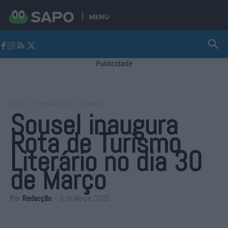
MENU
Jornal Alto Alentejo
Publicidade
Início
Terra a Terra
Sousel
Sousel inaugura
Rota de Turismo
Literário no dia 30
de Março
Por
Redacção
-
9 de Março, 2025