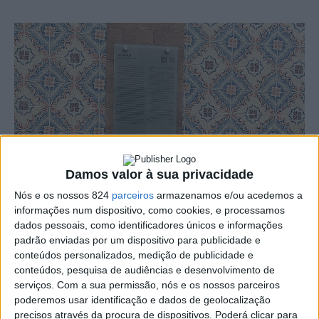
Damos valor à sua privacidade
Nós e os nossos 824
parceiros
armazenamos e/ou acedemos a
informações num dispositivo, como cookies, e processamos
dados pessoais, como identificadores únicos e informações
padrão enviadas por um dispositivo para publicidade e
conteúdos personalizados, medição de publicidade e
É inaugurada no próximo dia 30 de Março a Rota de
conteúdos, pesquisa de audiências e desenvolvimento de
serviços.
Com a sua permissão, nós e os nossos parceiros
Turismo Literário de Sousel em que nove escritores
poderemos usar identificação e dados de geolocalização
precisos através da procura de dispositivos. Poderá clicar para