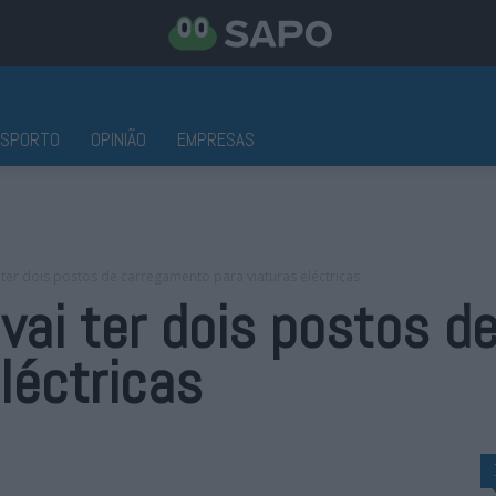
ESPORTO
OPINIÃO
EMPRESAS
 ter dois postos de carregamento para viaturas eléctricas
 vai ter dois postos 
léctricas