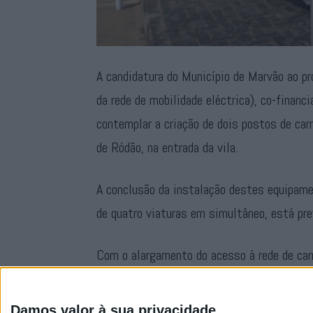
A candidatura do Município de Marvão ao p
da rede de mobilidade eléctrica), co-financ
contemplar a criação de dois postos de car
de Ródão, na entrada da vila.
A conclusão da instalação destes equipam
de quatro viaturas em simultâneo, está pr
Com o alargamento do acesso à rede de car
Marvão reafirma a sua aposta na promoção 
visitantes do concelho.
Damos valor à sua privacidade