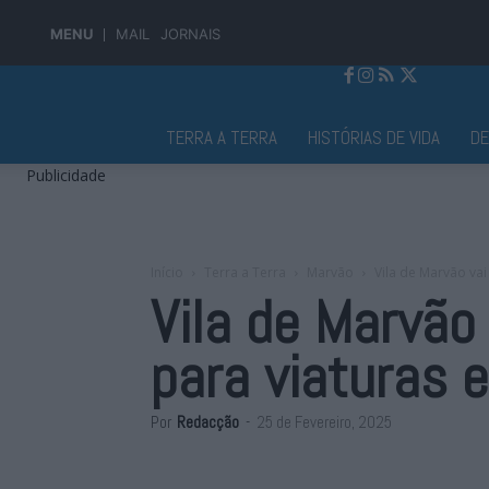
MENU
MAIL
JORNAIS
Jornal Alto Alentejo
TERRA A TERRA
HISTÓRIAS DE VIDA
D
Publicidade
Início
Terra a Terra
Marvão
Vila de Marvão vai
Vila de Marvão
para viaturas e
Por
Redacção
-
25 de Fevereiro, 2025