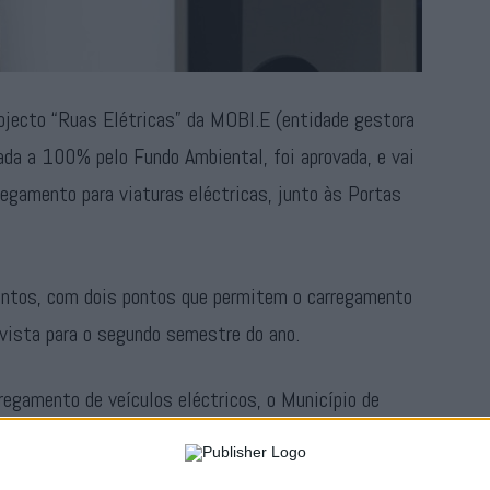
rojecto “Ruas Elétricas” da MOBI.E (entidade gestora
iada a 100% pelo Fundo Ambiental, foi aprovada, e vai
regamento para viaturas eléctricas, junto às Portas
entos, com dois pontos que permitem o carregamento
evista para o segundo semestre do ano.
regamento de veículos eléctricos, o Município de
da mobilidade sustentável, junto da população e