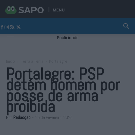
MENU
Jornal Alto Alentejo
Publicidade
Início
Terra a Terra
Portalegre
Portalegre: PSP
detém homem por
posse de arma
proibida
Por
Redacção
-
25 de Fevereiro, 2025