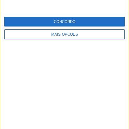
Publicidade
Publicidade
CONCORDO
MAIS OPÇÕES
Publicidade
Facebook
Instagram
RSS
X
Quem Somos
Contactos
Assinaturas
Publicidade
Política de Privacidade
Estatuto Editorial
Lei da Transparência
Livro de Reclamações