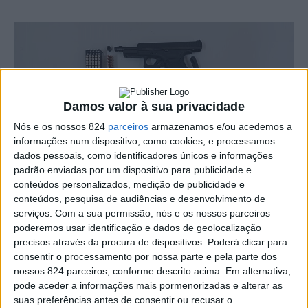
Damos valor à sua privacidade
Nós e os nossos 824
parceiros
armazenamos e/ou acedemos a
informações num dispositivo, como cookies, e processamos
dados pessoais, como identificadores únicos e informações
padrão enviadas por um dispositivo para publicidade e
conteúdos personalizados, medição de publicidade e
A PSP de Portalegre procedeu esta terça-feira, dia 25, à
conteúdos, pesquisa de audiências e desenvolvimento de
serviços.
Com a sua permissão, nós e os nossos parceiros
detenção em flagrante delito de um homem de 52 anos
poderemos usar identificação e dados de geolocalização
por posse ilegal de arma de fogo.
precisos através da procura de dispositivos. Poderá clicar para
consentir o processamento por nossa parte e pela parte dos
nossos 824 parceiros, conforme descrito acima. Em alternativa,
Em comunicado, o Comando Distrital de Portalegre da
pode aceder a informações mais pormenorizadas e alterar as
suas preferências antes de consentir ou recusar o