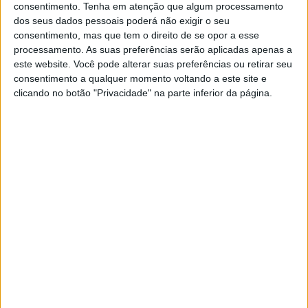
PSP refere que no decorrer de um inquérito por ameaças
consentimento.
Tenha em atenção que algum processamento
agravadas foram realizadas buscas domiciliárias e não
dos seus dados pessoais poderá não exigir o seu
consentimento, mas que tem o direito de se opor a esse
domiciliárias ao suspeito, tendo sido apreendido na sua
processamento. As suas preferências serão aplicadas apenas a
este website. Você pode alterar suas preferências ou retirar seu
posse uma arma de fogo, 60 munições e um bastão em
consentimento a qualquer momento voltando a este site e
madeira.
clicando no botão "Privacidade" na parte inferior da página.
De acordo com a força de segurança, o suspeito não
possui qualquer tipo de licença que o habilite a deter
armas de fogo pelo que foi detido.
O detido vai ser presente no Tribunal Judicial de
Portalegre para aplicação de eventuais medidas de
coacção.