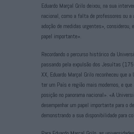
Eduardo Marçal Grilo deixou, na sua interve
nacional, como a falta de professores ou a
adoção de medidas urgentes», considerou, 
papel importante».
Recordando o percurso histórico da Univer
passando pela expulsão dos Jesuítas (1759)
XX, Eduardo Marçal Grilo reconheceu que a 
ter um País e região mais modernos, e que 
posição no panorama nacional». «A Univers
desempenhar um papel importante para o de
demonstrando a sua disponibilidade para co
Para Eduardo Marçal Grilo, as universidad