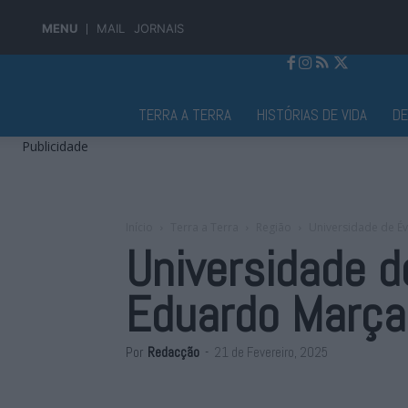
MENU
MAIL
JORNAIS
Jornal Alto Alentejo
TERRA A TERRA
HISTÓRIAS DE VIDA
D
Publicidade
Início
Terra a Terra
Região
Universidade de Év
Universidade d
Eduardo Marçal
Por
Redacção
-
21 de Fevereiro, 2025