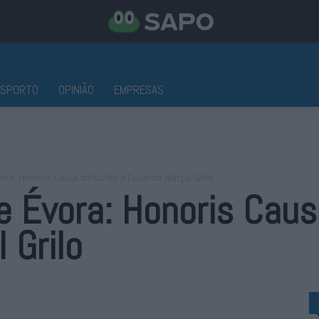
ESPORTO
OPINIÃO
EMPRESAS
ora: Honoris Causa atribuído a Eduardo Marçal Grilo
e Évora: Honoris Caus
 Grilo