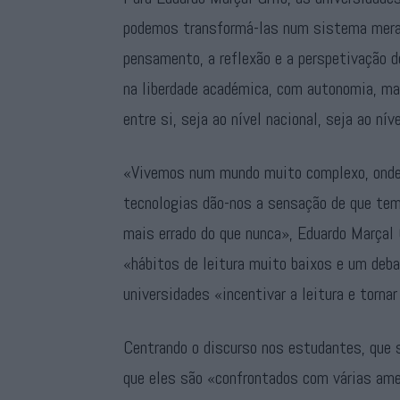
podemos transformá-las num sistema mera
pensamento, a reflexão e a perspetivação
na liberdade académica, com autonomia, ma
entre si, seja ao nível nacional, seja ao nív
«Vivemos num mundo muito complexo, onde t
tecnologias dão-nos a sensação de que tem
mais errado do que nunca», Eduardo Marçal 
«hábitos de leitura muito baixos e um deb
universidades «incentivar a leitura e torna
Centrando o discurso nos estudantes, que 
que eles são «confrontados com várias am