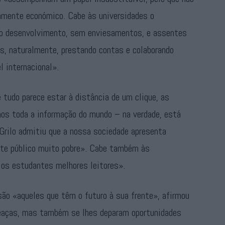
mente económico. Cabe às universidades o
 do desenvolvimento, sem enviesamentos, e assentes
s, naturalmente, prestando contas e colaborando
el internacional».
udo parece estar à distância de um clique, as
os toda a informação do mundo – na verdade, está
Grilo admitiu que a nossa sociedade apresenta
ate público muito pobre». Cabe também às
r os estudantes melhores leitores».
são «aqueles que têm o futuro à sua frente», afirmou
eaças, mas também se lhes deparam oportunidades