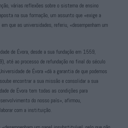
nção, várias reflexões sobre o sistema de ensino
 aposta na sua formação, um assunto que «exige a
e em que as universidades, referiu, «desempenham um
sidade de Évora, desde a sua fundação em 1559,
, até ao processo de refundação no final do século
Universidade de Évora «dá a garantia de que podemos
soube encontrar a sua missão e consolidar a sua
idade de Évora tem todas as condições para
senvolvimento do nosso país», afirmou,
laborar com a instituição.
es «desempenham um papel insubstituível, pelo que não