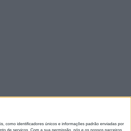
 como identificadores únicos e informações padrão enviadas por
nto de serviços.
Com a sua permissão, nós e os nossos parceiros