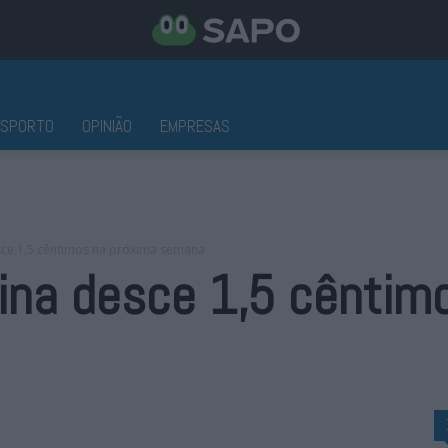
ESPORTO
OPINIÃO
EMPRESAS
sce 1,5 cêntimos na próxima semana
ina desce 1,5 cêntim