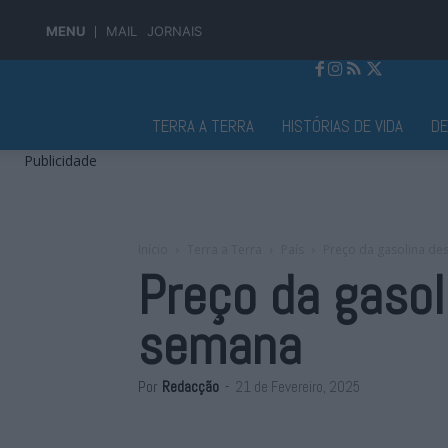
MENU
MAIL
JORNAIS
Jornal Alto Alentejo
TERRA A TERRA
HISTÓRIAS DE VIDA
D
Publicidade
Início
Terra a Terra
País
Preço da gasolina de
Preço da gasol
semana
Por
Redacção
-
21 de Fevereiro, 2025