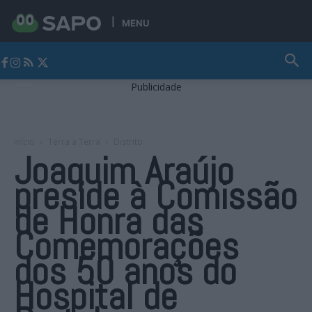
MENU
Jornal Alto Alentejo
Publicidade
Início
Terra a Terra
Distrito
Joaquim Araújo
preside à Comissão
de Honra das
Comemorações
dos 50 anos do
Hospital de