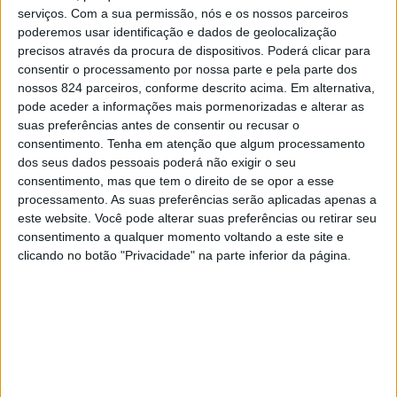
O antigo presidente do Conselho de Administração da
serviços.
Com a sua permissão, nós e os nossos parceiros
poderemos usar identificação e dados de geolocalização
Unidade Local de Saúde do Alto Alentejo (ULSAALE),
precisos através da procura de dispositivos. Poderá clicar para
Joaquim Araújo, foi nomeado pela actual administração
consentir o processamento por nossa parte e pela parte dos
nossos 824 parceiros, conforme descrito acima. Em alternativa,
para presidir à Comissão de Honra das Comemorações
pode aceder a informações mais pormenorizadas e alterar as
dos 50 anos do Hospital Doutor José Maria Grande.
suas preferências antes de consentir ou recusar o
consentimento.
Tenha em atenção que algum processamento
dos seus dados pessoais poderá não exigir o seu
A Comissão de Honra é ainda composta pela presidente
consentimento, mas que tem o direito de se opor a esse
processamento. As suas preferências serão aplicadas apenas a
da Câmara de Portalegre, Fermelinda Carvalho,
este website. Você pode alterar suas preferências ou retirar seu
presidente da CIMAA, Hugo Hilário, presidente da CCDR
consentimento a qualquer momento voltando a este site e
clicando no botão "Privacidade" na parte inferior da página.
Alentejo, António Ceia da Silva, directora do Centro
Distrital de Portalegre da Segurança Social, Sandra
Cardoso, presidente do IPP, Luís Loures, bem como todos
os presidentes do HDJMG até ao momento (Dr. Alabaça,
Dr. Jaime Azedo, Dr. Fernando Pádua, Dr. Carrilho, Dr. Luís