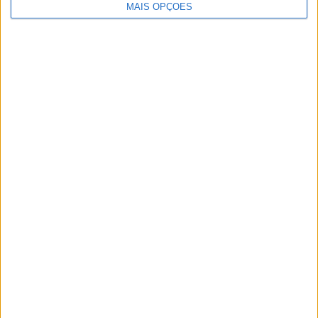
MAIS OPÇÕES
Publicidade
Publicidade
Publicidade
Facebook
Instagram
RSS
X