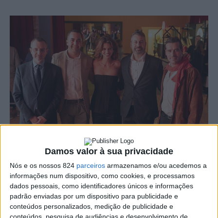
Damos valor à sua privacidade
Nós e os nossos 824
parceiros
armazenamos e/ou acedemos a
A nova produção da TVI “A Protegida”, que estreia na
informações num dispositivo, como cookies, e processamos
segunda-feira em horário nobre e cujas gravações estão a
dados pessoais, como identificadores únicos e informações
padrão enviadas por um dispositivo para publicidade e
decorrer em Elvas, teve a sua antestreia na quinta-feira,
conteúdos personalizados, medição de publicidade e
conteúdos, pesquisa de audiências e desenvolvimento de