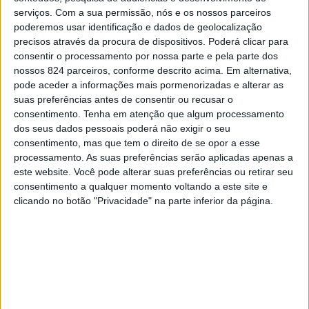
na Casa do Desenho, em Lisboa.
serviços.
Com a sua permissão, nós e os nossos parceiros
poderemos usar identificação e dados de geolocalização
Tendo como protagonistas Matilde Reymão e Pedro
precisos através da procura de dispositivos. Poderá clicar para
consentir o processamento por nossa parte e pela parte dos
Sousa, e com cenário na cidade Património Mundial,
nossos 824 parceiros, conforme descrito acima. Em alternativa,
pode aceder a informações mais pormenorizadas e alterar as
Elvas, a novela conta a história de união e separação das
suas preferências antes de consentir ou recusar o
personagens que interpretam: Maria e José Diogo, numa
consentimento.
Tenha em atenção que algum processamento
dos seus dados pessoais poderá não exigir o seu
história que o irá prender ao ecrã.
consentimento, mas que tem o direito de se opor a esse
processamento. As suas preferências serão aplicadas apenas a
este website. Você pode alterar suas preferências ou retirar seu
No coração do interior alentejano, Mariana e José Diogo
consentimento a qualquer momento voltando a este site e
são duas crianças cujos contextos não podiam ser mais
clicando no botão "Privacidade" na parte inferior da página.
diferentes: ela é fruto de uma relação carinhosa; ele,
órfão. Ela tem na família, um porto seguro para onde
correr quando se magoa; ele só pode correr para ela.
Cruzam-se por um inevitável querer do destino: ele está