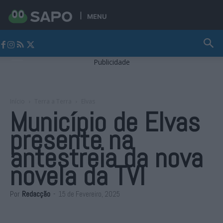
MENU
Jornal Alto Alentejo
Publicidade
Início
Terra a Terra
Elvas
Município de Elvas
presente na
antestreia da nova
novela da TVI
Por
Redacção
-
15 de Fevereiro, 2025