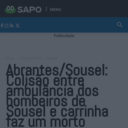
MENU
Jornal Alto Alentejo
Publicidade
Início
Terra a Terra
Região
Abrantes/Sousel:
Colisão entre
ambulância dos
bombeiros de
Sousel e carrinha
faz um morto