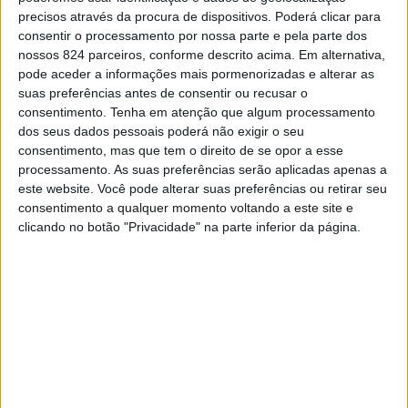
A colisão entre uma ambulância dos Bombeiros
precisos através da procura de dispositivos. Poderá clicar para
Voluntários de Sousel e um veículo ligeiro de
consentir o processamento por nossa parte e pela parte dos
nossos 824 parceiros, conforme descrito acima. Em alternativa,
mercadorias da empresa Águas do Alto Alentejo, que
pode aceder a informações mais pormenorizadas e alterar as
suas preferências antes de consentir ou recusar o
ocorreu na manhã desta sexta-feira, na Estrada Nacional
consentimento.
Tenha em atenção que algum processamento
2, em Vale de Cortiças, no concelho de Abrantes,
dos seus dados pessoais poderá não exigir o seu
consentimento, mas que tem o direito de se opor a esse
provocou um morto e dois feridos graves.
processamento. As suas preferências serão aplicadas apenas a
este website. Você pode alterar suas preferências ou retirar seu
consentimento a qualquer momento voltando a este site e
O alerta para a ocorrência foi dado às 7h30, tendo sido
clicando no botão "Privacidade" na parte inferior da página.
necessário proceder ao corte da via para a operação de
socorro, e a mulher que estava a ser transportada na
ambulância é a vítima mortal deste acidente, que
provocou ainda dois feridos graves, que foram
transportados para o hospital de Abrantes, entre os
quais o bombeiro que conduzia a ambulância, e um ferido