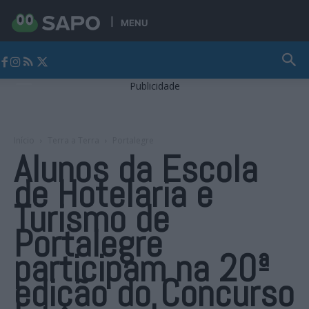
MENU
Jornal Alto Alentejo
Publicidade
Início
Terra a Terra
Portalegre
Alunos da Escola
de Hotelaria e
Turismo de
Portalegre
participam na 20ª
edição do Concurso