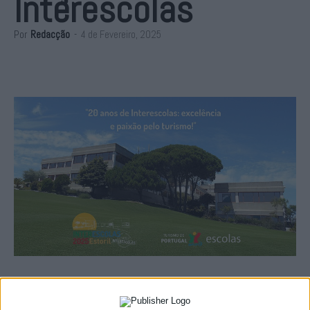
Interescolas
Por
Redacção
-
4 de Fevereiro, 2025
De 5 a 7 de Fevereiro, 150 alunos das 12 escolas do
Turismo de Portugal vão participar na 20ª edição do