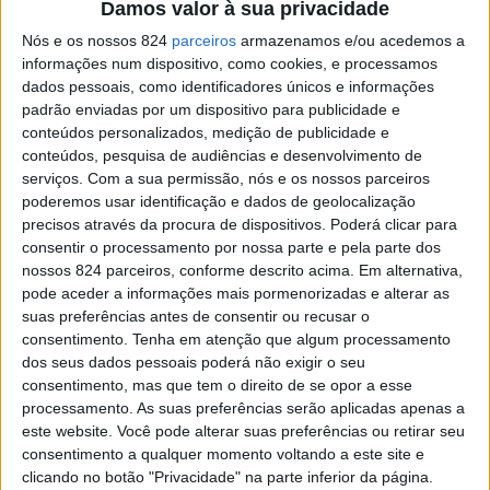
Damos valor à sua privacidade
Concurso Interescolas daquela rede de ensino e competir
Nós e os nossos 824
parceiros
armazenamos e/ou acedemos a
informações num dispositivo, como cookies, e processamos
em 13 especialidades. Este ano a competição tem lugar
dados pessoais, como identificadores únicos e informações
na Escola de Hotelaria e Turismo do Estoril.
padrão enviadas por um dispositivo para publicidade e
conteúdos personalizados, medição de publicidade e
conteúdos, pesquisa de audiências e desenvolvimento de
Os alunos vão demonstrar as suas capacidades e
serviços.
Com a sua permissão, nós e os nossos parceiros
poderemos usar identificação e dados de geolocalização
conhecimentos em 13 especialidades distintas: Bar;
precisos através da procura de dispositivos. Poderá clicar para
Barista; Cozinheiro Aprendiz; Decathlon, prova prática de
consentir o processamento por nossa parte e pela parte dos
nossos 824 parceiros, conforme descrito acima. Em alternativa,
cozinha; Turismo; Alojamento Hoteleiro; Gestão
pode aceder a informações mais pormenorizadas e alterar as
suas preferências antes de consentir ou recusar o
Hoteleira; Pasteleiro Júnior; Taça Joaquim Janeiro, prova
consentimento.
Tenha em atenção que algum processamento
prática de serviço de restaurante que homenageia um
dos seus dados pessoais poderá não exigir o seu
consentimento, mas que tem o direito de se opor a esse
grande profissional do serviço; Troféu Gilberto Mira –
processamento. As suas preferências serão aplicadas apenas a
este website. Você pode alterar suas preferências ou retirar seu
Futuro Escanção, prova que consiste na apresentação e
consentimento a qualquer momento voltando a este site e
serviço de vinho e que homenageia um reconhecido
clicando no botão "Privacidade" na parte inferior da página.