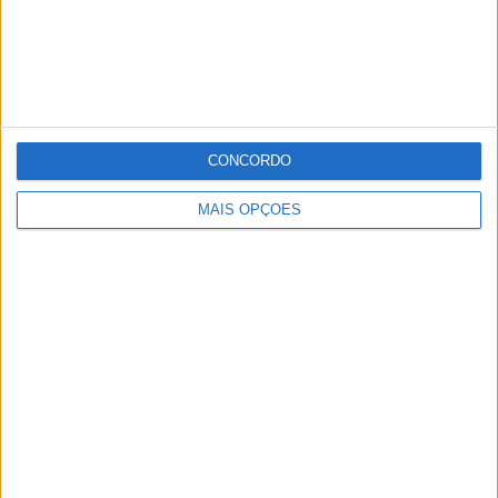
Também a zona exterior da Quinta da Saúde foi alvo de
uma requalificação.
Publicidade
CONCORDO
Publicidade
MAIS OPÇÕES
Publicidade