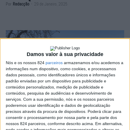
Por
Redacção
-
29 de Janeiro, 2025
Damos valor à sua privacidade
Nós e os nossos 824
parceiros
armazenamos e/ou acedemos a
informações num dispositivo, como cookies, e processamos
dados pessoais, como identificadores únicos e informações
padrão enviadas por um dispositivo para publicidade e
conteúdos personalizados, medição de publicidade e
conteúdos, pesquisa de audiências e desenvolvimento de
serviços.
Com a sua permissão, nós e os nossos parceiros
poderemos usar identificação e dados de geolocalização
precisos através da procura de dispositivos. Poderá clicar para
consentir o processamento por nossa parte e pela parte dos
O Centro de Interpretação do Complexo Turístico da
nossos 824 parceiros, conforme descrito acima. Em alternativa,
pode aceder a informações mais pormenorizadas e alterar as