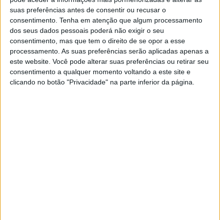
Quinta da Saúde e a Porta do Parque Natural da Serra de
suas preferências antes de consentir ou recusar o
São Mamede vão ser inaugurados no próximo dia 8 de
consentimento.
Tenha em atenção que algum processamento
dos seus dados pessoais poderá não exigir o seu
Fevereiro, estando confirmada a presença da ministra do
consentimento, mas que tem o direito de se opor a esse
Ambiente e Energia, Maria da Graça Carvalho.
processamento. As suas preferências serão aplicadas apenas a
este website. Você pode alterar suas preferências ou retirar seu
consentimento a qualquer momento voltando a este site e
O mítico espaço foi alvo de obras de requalificação, que
clicando no botão "Privacidade" na parte inferior da página.
envolveram um investimento total de mais de 717 mil
euros, sendo que parte do edifício foi convertido em
Porta do Parque Natural da Serra de São Mamede, que
terá associado o Centro de Interpretação. Haverá
igualmente um espaço de restauração, que foi
concessionado ao conhecido empresário portalegrense
João Martinho.