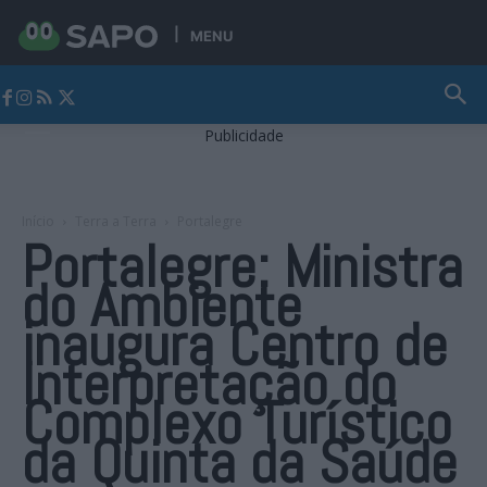
MENU
Jornal Alto Alentejo
Publicidade
Início
Terra a Terra
Portalegre
Portalegre: Ministra
do Ambiente
inaugura Centro de
Interpretação do
Complexo Turístico
da Quinta da Saúde