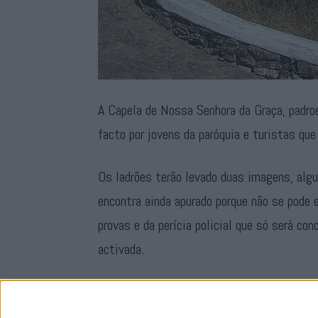
A Capela de Nossa Senhora da Graça, padroe
facto por jovens da paróquia e turistas que
Os ladrões terão levado duas imagens, algu
encontra ainda apurado porque não se pode e
provas e da perícia policial que só será con
activada.
O Pe. Constantino confirmou que a valios
encontra na Matriz, como há muito sucede 