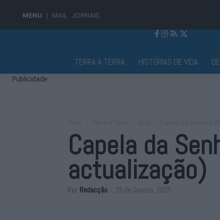
MENU
MAIL
JORNAIS
Jornal Alto Alentejo
TERRA A TERRA
HISTÓRIAS DE VIDA
D
Publicidade
Início
Terra a Terra
Nisa
Capela da Senhora da
Capela da Sen
actualização)
Por
Redacção
-
25 de Janeiro, 2025