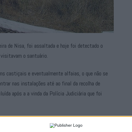
ira de Nisa, foi assaltada e hoje foi detectado o
 visitavam o santuário.
ns castiçais e eventualmente alfaias, o que não se
ntrar nas instalações até ao final da recolha de
cluída após a a vinda da Polícia Judiciária que foi
a e venerada imagem de Nossa Senhora da Graça se
por salvaguarda.