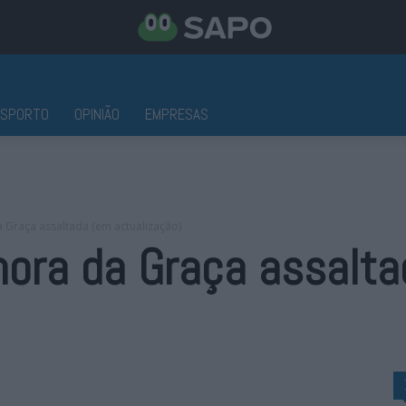
ESPORTO
OPINIÃO
EMPRESAS
 Graça assaltada (em actualização)
hora da Graça assalt