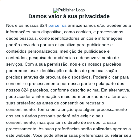
cabazes, bem como de dois dos elementos da
coordenação deste projecto, Ana Matos e Liliana Pêgo.
Damos valor à sua privacidade
Nós e os nossos 824
parceiros
armazenamos e/ou acedemos a
Mantendo o mesmo funcionamento de anos anteriores, o
informações num dispositivo, como cookies, e processamos
dados pessoais, como identificadores únicos e informações
projecto tinha em todos os espaços de recolha uma lista
padrão enviadas por um dispositivo para publicidade e
com os nomes e idades das crianças e conseguiu reunir
conteúdos personalizados, medição de publicidade e
conteúdos, pesquisa de audiências e desenvolvimento de
mais
serviços.
Com a sua permissão, nós e os nossos parceiros
poderemos usar identificação e dados de geolocalização
precisos através da procura de dispositivos. Poderá clicar para
320 presentes que irão tornar a consoada de todas
consentir o processamento por nossa parte e pela parte dos
estas crianças mais feliz. Ao mesmo tempo, e nos
nossos 824 parceiros, conforme descrito acima. Em alternativa,
pode aceder a informações mais pormenorizadas e alterar as
mesmos locais, foram recolhidos cerca de 500 quilos de
suas preferências antes de consentir ou recusar o
artigos de higiene pessoal e para limpeza do lar, os quais
consentimento.
Tenha em atenção que algum processamento
dos seus dados pessoais poderá não exigir o seu
ajudaram a completar os cabazes de alimentos que
consentimento, mas que tem o direito de se opor a esse
processamento. As suas preferências serão aplicadas apenas a
foram preparados com o apoio da Selenis/Evertis, que
este website. Você pode alterar suas preferências ou retirar seu