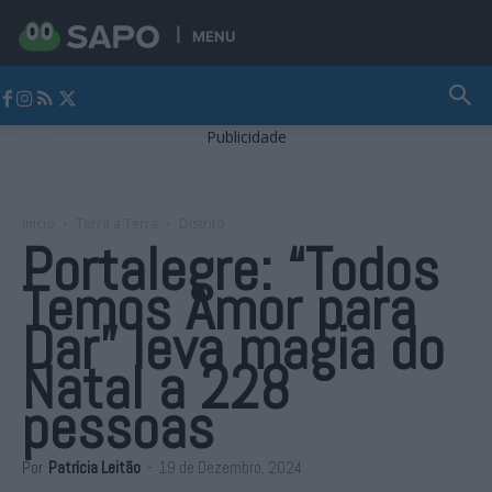
MENU
Jornal Alto Alentejo
Publicidade
Início
Terra a Terra
Distrito
Portalegre: “Todos
Temos Amor para
Dar” leva magia do
Natal a 228
pessoas
Por
Patrícia Leitão
-
19 de Dezembro, 2024