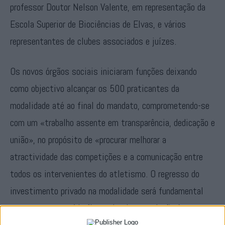
professor Doutor Nelson Valente, em representação da
Escola Superior de Biociências de Elvas, e vários
representantes de clubes associados e juízes.
Os novos órgãos sociais iniciaram funções deixando
como objectivo alcançar os 500 praticantes da
modalidade até ao final do mandato, comprometendo-se
com um «trabalho assente em transparência, dedicação e
união», no propósito de «procurar melhorar a
atractividade das competições e a comunicação entre
todos os intervenientes do atletismo. O regresso do
investimento privado na modalidade será fundamental
uma vez que a saúde financeira da associação é
bastante débil», frisou o novo presidente da direcção,