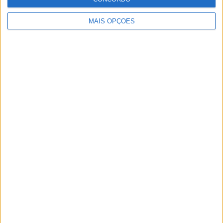
Direcção
MAIS OPÇÕES
Presidente – Daniel Madeira
Vice-Presidente – Marco Vitória
Vice-Presidente – António Costa
Tesoureiro – David Ribeiro
Secretaria – Ana Teixeira
Vogal – Pedro Carvalho
Vogal – Patrícia Baptista