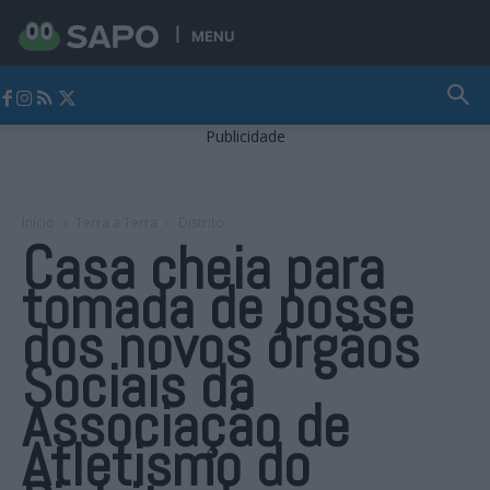
MENU
Jornal Alto Alentejo
Publicidade
Início
Terra a Terra
Distrito
Casa cheia para
tomada de posse
dos novos órgãos
Sociais da
Associação de
Atletismo do