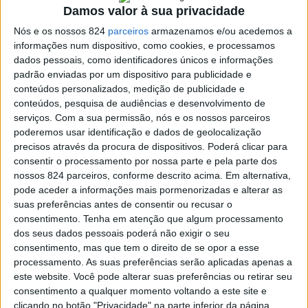
Damos valor à sua privacidade
Daniel Madeira, que fez ainda questão de deixar um
Nós e os nossos 824
parceiros
armazenamos e/ou acedemos a
agradecimento à anterior direcção.
informações num dispositivo, como cookies, e processamos
dados pessoais, como identificadores únicos e informações
padrão enviadas por um dispositivo para publicidade e
Daniel Madeira fez questão de referenciar «a elevada
conteúdos personalizados, medição de publicidade e
conteúdos, pesquisa de audiências e desenvolvimento de
participação nas últimas eleições da AADP, mesmo com
serviços.
Com a sua permissão, nós e os nossos parceiros
uma lista única», o que considera que ser «uma
poderemos usar identificação e dados de geolocalização
precisos através da procura de dispositivos. Poderá clicar para
demonstração clara de união e confiança no nosso
consentir o processamento por nossa parte e pela parte dos
nossos 824 parceiros, conforme descrito acima. Em alternativa,
projecto. Esse apoio dá-nos força, mas também nos
pode aceder a informações mais pormenorizadas e alterar as
lembra da enorme responsabilidade que temos em mãos»,
suas preferências antes de consentir ou recusar o
consentimento.
Tenha em atenção que algum processamento
constatou.
dos seus dados pessoais poderá não exigir o seu
consentimento, mas que tem o direito de se opor a esse
processamento. As suas preferências serão aplicadas apenas a
Com a ambição de «transformar o atletismo do Alto
este website. Você pode alterar suas preferências ou retirar seu
Alentejo num exemplo de inovação, dinamismo e
consentimento a qualquer momento voltando a este site e
clicando no botão "Privacidade" na parte inferior da página.